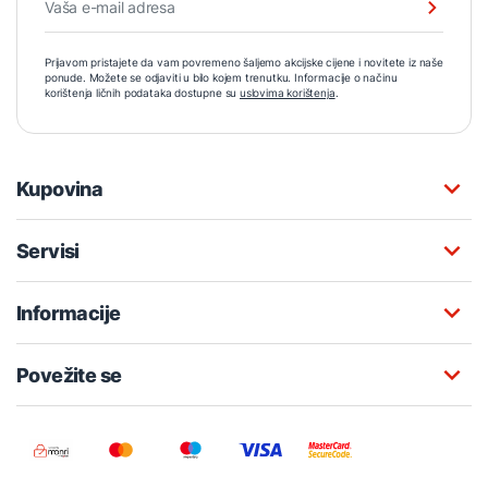
Prijavom pristajete da vam povremeno šaljemo akcijske cijene i novitete iz naše
ponude. Možete se odjaviti u bilo kojem trenutku. Informacije o načinu
korištenja ličnih podataka dostupne su
uslovima korištenja
.
Kupovina
Servisi
Informacije
Povežite se