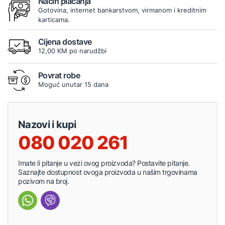
Način plaćanja
Gotovina, internet bankarstvom, virmanom i kreditnim
karticama.
Cijena dostave
12,00 KM po narudžbi
Povrat robe
Moguć unutar 15 dana
Nazovi i kupi
080 020 261
Imate li pitanje u vezi ovog proizvoda? Postavite pitanje.
Saznajte dostupnost ovoga proizvoda u našim trgovinama
pozivom na broj.