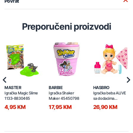
Povrat
Preporučeni proizvodi
Previous
Nex
MASTER
BARBIE
HASBRO
Igračka Magic Slime
Igračka Shaker
Igračka beba ALIVE
1133-8830465
Maker 45450798
sa dodacima
30235647
4,95 KM
17,95 KM
26,90 KM