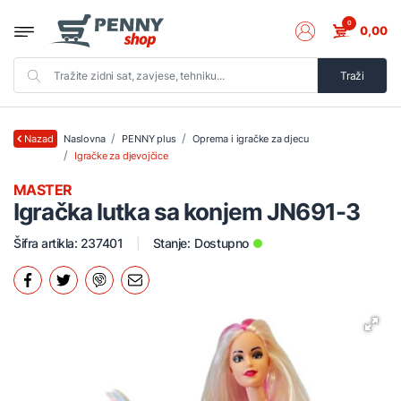
0
0,00
Traži
Naslovna
PENNY plus
Oprema i igračke za djecu
Nazad
Igračke za djevojčice
MASTER
Igračka lutka sa konjem JN691-3
Šifra artikla: 237401
Stanje:
Dostupno