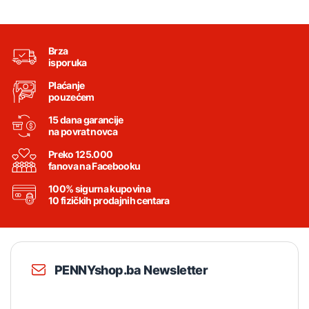
Brza
isporuka
Plaćanje
pouzećem
15 dana garancije
na povrat novca
Preko 125.000
fanova na Facebooku
100% sigurna kupovina
10 fizičkih prodajnih centara
PENNYshop.ba Newsletter