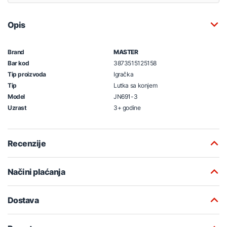
Opis
Brand
MASTER
Bar kod
3873515125158
Tip proizvoda
Igračka
Tip
Lutka sa konjem
Model
JN691-3
Uzrast
3+ godine
Recenzije
Načini plaćanja
Dostava