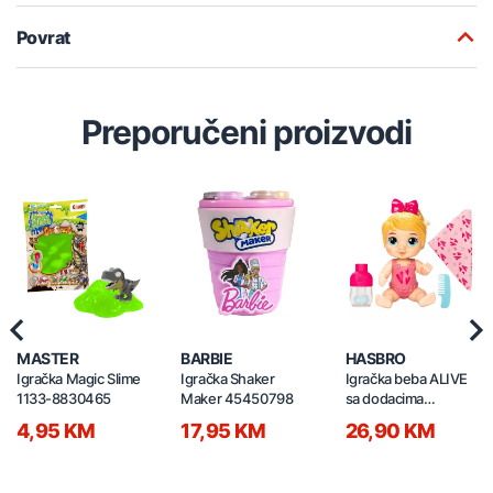
Povrat
Preporučeni proizvodi
Previous
Nex
MASTER
BARBIE
HASBRO
Igračka Magic Slime
Igračka Shaker
Igračka beba ALIVE
1133-8830465
Maker 45450798
sa dodacima
30235647
4,95 KM
17,95 KM
26,90 KM