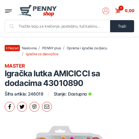
0
0,00
Traži
Naslovna
PENNY plus
Oprema i igračke za djecu
Nazad
Igračke za djevojčice
MASTER
Igračka lutka AMICICCI sa
dodacima 43010890
Šifra artikla: 246019
Stanje:
Dostupno