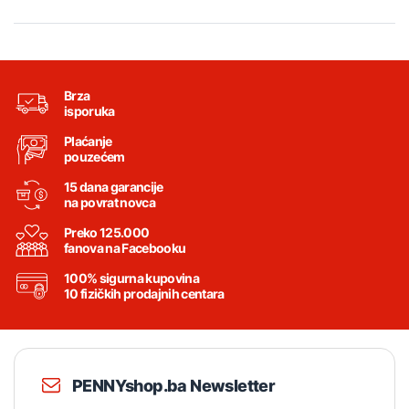
Brza
isporuka
Plaćanje
pouzećem
15 dana garancije
na povrat novca
Preko 125.000
fanova na Facebooku
100% sigurna kupovina
10 fizičkih prodajnih centara
PENNYshop.ba Newsletter