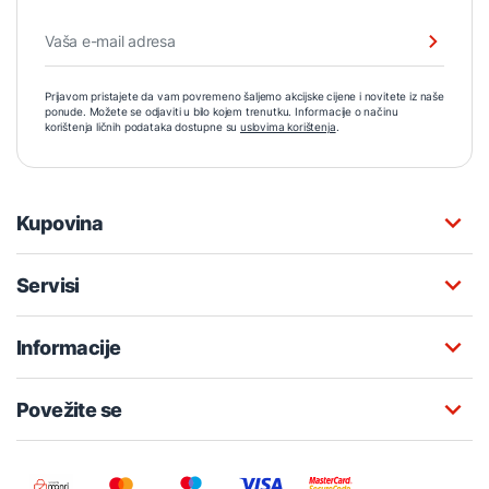
Prijavom pristajete da vam povremeno šaljemo akcijske cijene i novitete iz naše
ponude. Možete se odjaviti u bilo kojem trenutku. Informacije o načinu
korištenja ličnih podataka dostupne su
uslovima korištenja
.
Kupovina
Servisi
Informacije
Povežite se