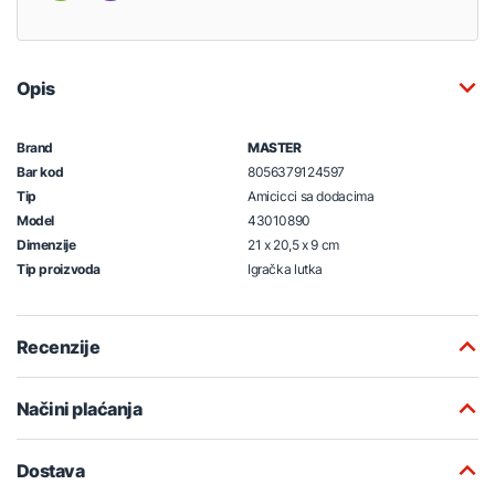
Opis
Brand
MASTER
Bar kod
8056379124597
Tip
Amicicci sa dodacima
Model
43010890
Dimenzije
21 x 20,5 x 9 cm
Tip proizvoda
Igračka lutka
Recenzije
Načini plaćanja
Dostava