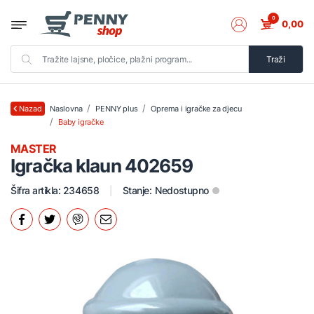
0
0,00
Traži
Naslovna
PENNY plus
Oprema i igračke za djecu
Nazad
Baby igračke
MASTER
Igračka klaun 402659
Šifra artikla: 234658
Stanje:
Nedostupno