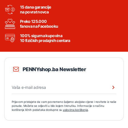
15 dana garancije
na povrat novca
Preko 125.000
fanova na Facebooku
100% sigurna kupovina
10 fizičkih prodajnih centara
PENNYshop.ba Newsletter
Prijavom pristajete da vam povremeno šaljemo akcijske cijene i novitete iz naše
ponude. Možete se odjaviti u bilo kojem trenutku. Informacije o načinu
korištenja ličnih podataka dostupne su
uslovima korištenja
.