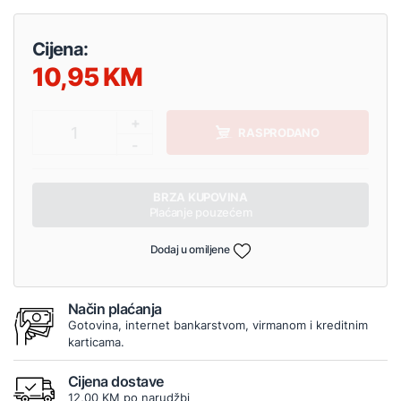
Cijena:
10,95
+
1
RASPRODANO
-
BRZA KUPOVINA
Plaćanje pouzećem
Dodaj u omiljene
Način plaćanja
Gotovina, internet bankarstvom, virmanom i kreditnim
karticama.
Cijena dostave
12,00 KM po narudžbi