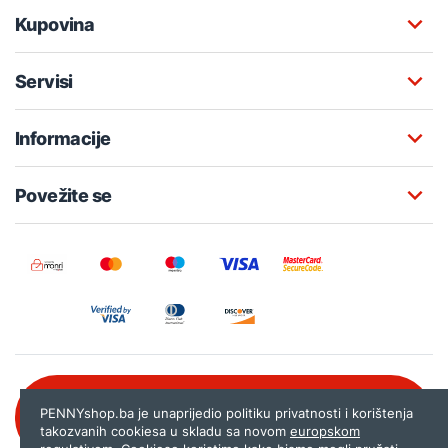
Kupovina
Servisi
Informacije
Povežite se
Besplatna korisnička podrška:
PENNYshop.ba je unaprijedio politiku privatnosti i korištenja
080 020 261
takozvanih cookiesa u skladu sa novom
europskom