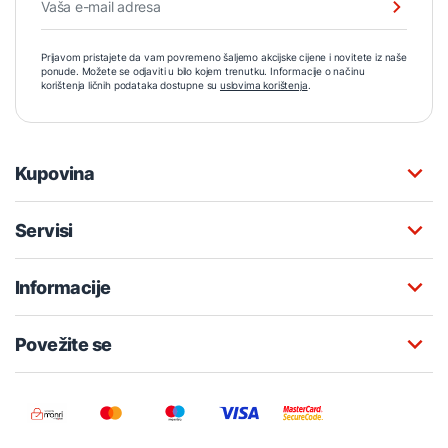
Prijavom pristajete da vam povremeno šaljemo akcijske cijene i novitete iz naše
ponude. Možete se odjaviti u bilo kojem trenutku. Informacije o načinu
korištenja ličnih podataka dostupne su
uslovima korištenja
.
Kupovina
Servisi
Informacije
Povežite se