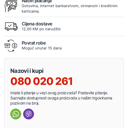
Način plaćanja
Gotovina, internet bankarstvom, virmanom i kreditnim
karticama.
Cijena dostave
12,00 KM po narudžbi
Povrat robe
Moguć unutar 15 dana
Nazovi i kupi
080 020 261
Imate li pitanje u vezi ovog proizvoda? Postavite pitanje.
Saznajte dostupnost ovoga proizvoda u našim trgovinama
pozivom na broj.