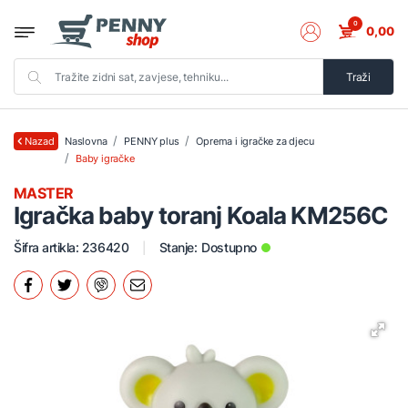
0
0,00
Traži
Naslovna
PENNY plus
Oprema i igračke za djecu
Nazad
Baby igračke
MASTER
Igračka baby toranj Koala KM256C
Šifra artikla: 236420
Stanje:
Dostupno