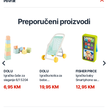
Povrat
Preporučeni proizvodi
Previous
Nex
DOLU
DOLU
FISHER PRICE
Igračka čaše za
Igračka kolica za
Igračka baby
slaganje 6/1 5204
bebe
Smartphone sa
50x42,5x34,5cm
svjetlom i zvukom
6,95 KM
19,95 KM
12,95 KM
2659