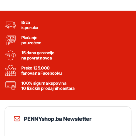
Brza
isporuka
Plaćanje
pouzećem
15 dana garancije
na povrat novca
Preko 125.000
fanova na Facebooku
100% sigurna kupovina
10 fizičkih prodajnih centara
PENNYshop.ba Newsletter