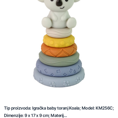
Tip proizvoda: Igračka baby toranj Koala; Model: KM256C;
Dimenzije: 9 x 17 x 9 cm; Materij...