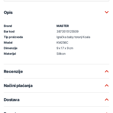
Opis
Brand
MASTER
Bar kod
3873515125509
Tip proizvoda
Igračka baby toranj Koala
Model
KM256C
Dimenzije
9 x 17 x 9 cm
Materijal
Silikon
Recenzije
Načini plaćanja
Dostava