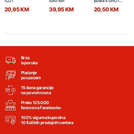
5221
žuto-sivi
puška X-SHOT
44360011
20,95 KM
39,95 KM
20,50 KM
Brza
isporuka
Plaćanje
pouzećem
15 dana garancije
na povrat novca
Preko 125.000
fanova na Facebooku
100% sigurna kupovina
10 fizičkih prodajnih centara