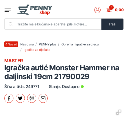
0
0,00
Traži
Naslovna
PENNY plus
Oprema i igračke za djecu
Nazad
Igračke za dječake
MASTER
Igračka autić Monster Hammer na
daljinski 19cm 21790029
Šifra artikla: 249771
Stanje:
Dostupno