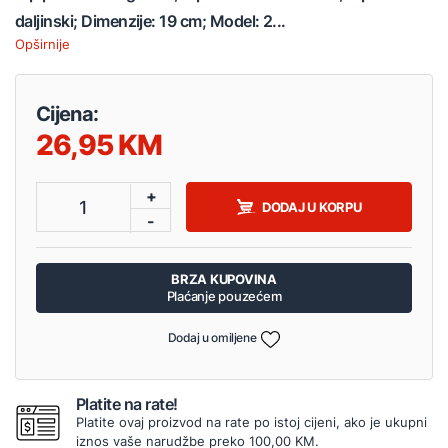
daljinski; Dimenzije: 19 cm; Model: 2...
Opširnije
Cijena:
26,95
+
1
DODAJ U KORPU
-
BRZA KUPOVINA
Plaćanje pouzećem
Dodaj u omiljene
Platite na rate!
Platite ovaj proizvod na rate po istoj cijeni, ako je ukupni
iznos vaše narudžbe preko 100,00 KM.