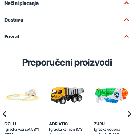
Načini plaćanja
Dostava
Povrat
Preporučeni proizvodi
Previous
Nex
DOLU
ADRIATIC
ZURU
Igračka voz set 58/1
Igračka kamion 873
Igračka vodena