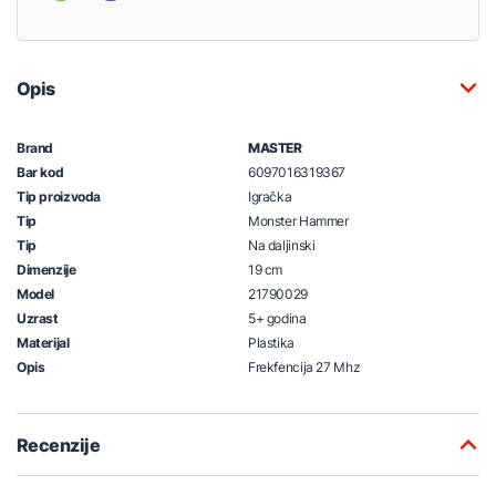
Opis
Brand
MASTER
Bar kod
6097016319367
Tip proizvoda
Igračka
Tip
Monster Hammer
Tip
Na daljinski
Dimenzije
19 cm
Model
21790029
Uzrast
5+ godina
Materijal
Plastika
Opis
Frekfencija 27 Mhz
Recenzije