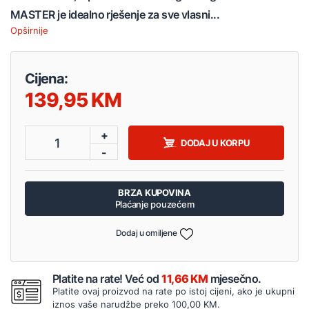
MASTER je idealno rješenje za sve vlasni...
Opširnije
Cijena:
139,95
+
1
DODAJ U KORPU
-
BRZA KUPOVINA
Plaćanje pouzećem
Dodaj u omiljene
Platite na rate! Već od
11,66 KM
mjesečno.
Platite ovaj proizvod na rate po istoj cijeni, ako je ukupni
iznos vaše narudžbe preko 100,00 KM.