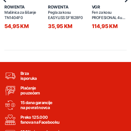
Previous
Nex
ROWENTA
ROWENTA
VGR
Mašinica za šišanje
Pegla za kosu
Fen za kosu
TN1404F0
EASYLISS SF1628F0
PROFESIONAL 4u1
V-427
54,95 KM
35,95 KM
114,95 KM
Brza
isporuka
Plaćanje
pouzećem
15 dana garancije
na povrat novca
Preko 125.000
fanova na Facebooku