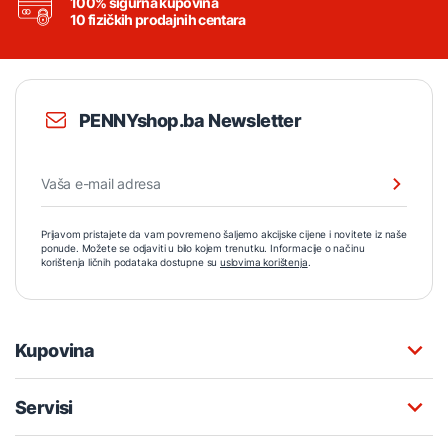
100% sigurna kupovina
10 fizičkih prodajnih centara
PENNYshop.ba Newsletter
Prijavom pristajete da vam povremeno šaljemo akcijske cijene i novitete iz naše
ponude. Možete se odjaviti u bilo kojem trenutku. Informacije o načinu
korištenja ličnih podataka dostupne su
uslovima korištenja
.
Kupovina
Servisi