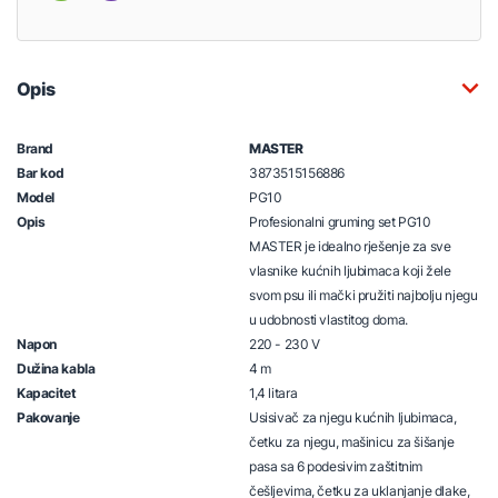
Opis
Brand
MASTER
Bar kod
3873515156886
Model
PG10
Opis
Profesionalni gruming set PG10
MASTER je idealno rješenje za sve
vlasnike kućnih ljubimaca koji žele
svom psu ili mački pružiti najbolju njegu
u udobnosti vlastitog doma.
Napon
220 - 230 V
Dužina kabla
4 m
Kapacitet
1,4 litara
Pakovanje
Usisivač za njegu kućnih ljubimaca,
četku za njegu, mašinicu za šišanje
pasa sa 6 podesivim zaštitnim
češljevima, četku za uklanjanje dlake,