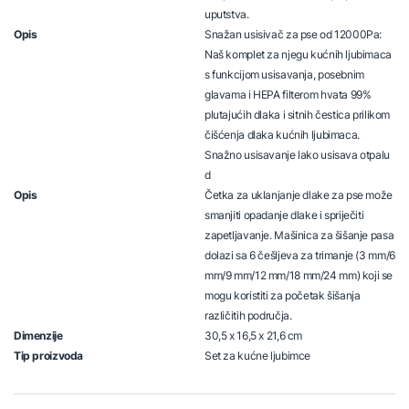
uputstva.
Opis
Snažan usisivač za pse od 12000Pa:
Naš komplet za njegu kućnih ljubimaca
s funkcijom usisavanja, posebnim
glavama i HEPA filterom hvata 99%
plutajućih dlaka i sitnih čestica prilikom
čišćenja dlaka kućnih ljubimaca.
Snažno usisavanje lako usisava otpalu
d
Opis
Četka za uklanjanje dlake za pse može
smanjiti opadanje dlake i spriječiti
zapetljavanje. Mašinica za šišanje pasa
dolazi sa 6 češljeva za trimanje (3 mm/6
mm/9 mm/12 mm/18 mm/24 mm) koji se
mogu koristiti za početak šišanja
različitih područja.
Dimenzije
30,5 x 16,5 x 21,6 cm
Tip proizvoda
Set za kućne ljubimce