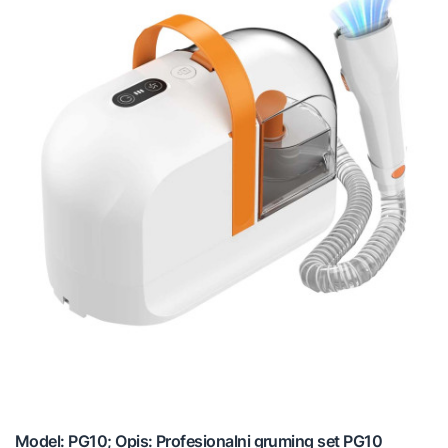
Model: PG10; Opis: Profesionalni gruming set PG10