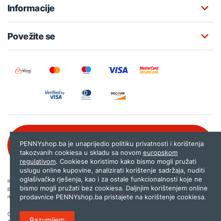
Informacije
Povežite se
Besplatna korisnička podrška:
PENNYshop.ba je unaprijedio politiku privatnosti i korištenja
080 020 261
takozvanih cookiesa u skladu sa novom
europskom
regulativom
. Cookiese koristimo kako bismo mogli pružati
uslugu online kupovine, analizirati korištenje sadržaja, nuditi
oglašivačka rješenja, kao i za ostale funkcionalnosti koje ne
Internet trgovina PENNYshop.ba nastoji objavljivati samo provjerene i pravilne
bismo mogli pružati bez cookiesa. Daljnjim korištenjem online
podatke. Ako na našoj stranici otkrijete neistinite, odnosno neadekvatne informacije,
prodavnice PENNYshop.ba pristajete na korištenje cookiesa.
molimo vas da nam to javite na
shop@pennyplus.com
.
Copyright © 2026.
Penny plus d.o.o. Sarajevo
.
Razumijem