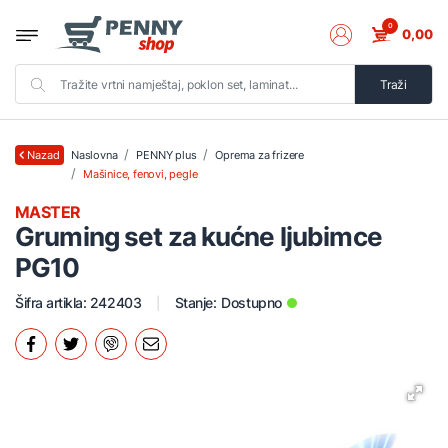
0
0,00
Traži
Naslovna
PENNY plus
Oprema za frizere
Nazad
Mašinice, fenovi, pegle
MASTER
Gruming set za kućne ljubimce
PG10
Šifra artikla: 242403
Stanje:
Dostupno