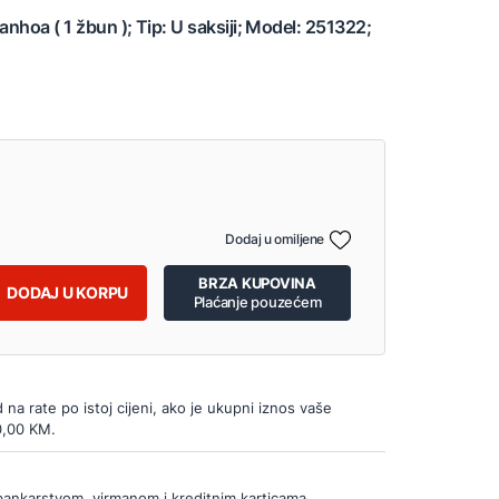
anhoa ( 1 žbun ); Tip: U saksiji; Model: 251322;
Dodaj u omiljene
BRZA KUPOVINA
DODAJ U KORPU
Plaćanje pouzećem
d na rate po istoj cijeni, ako je ukupni iznos vaše
0,00 KM.
bankarstvom, virmanom i kreditnim karticama.