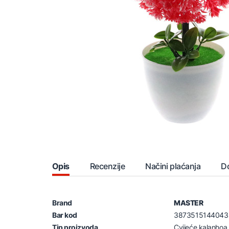
Opis
Recenzije
Načini plaćanja
D
Brand
MASTER
Bar kod
3873515144043
Tip proizvoda
Cvijeće kalanhoa 