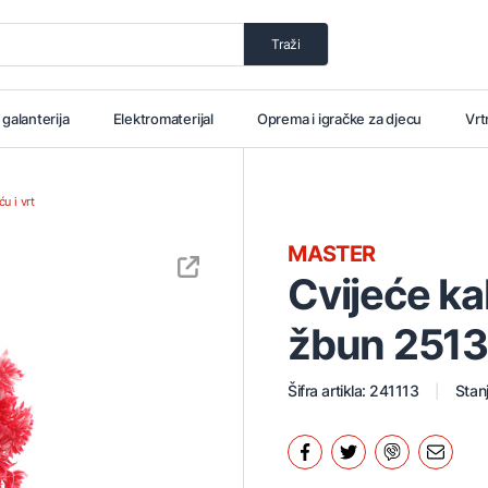
Traži
i galanterija
Elektromaterijal
Oprema i igračke za djecu
Vrt
u i vrt
MASTER
Cvijeće kal
žbun 251
Šifra artikla: 241113
Stanj