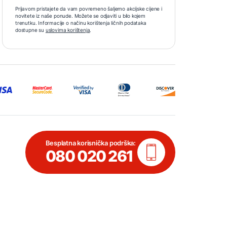
Prijavom pristajete da vam povremeno šaljemo akcijske cijene i
novitete iz naše ponude. Možete se odjaviti u bilo kojem
trenutku. Informacije o načinu korištenja ličnih podataka
dostupne su
uslovima korištenja
.
Besplatna korisnička podrška:
080 020 261