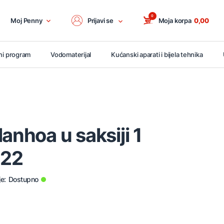
0
Moj Penny
Prijavi se
Moja korpa
0,00
ni program
Vodomaterijal
Kućanski aparati i bijela tehnika
anhoa u saksiji 1
322
e:
Dostupno