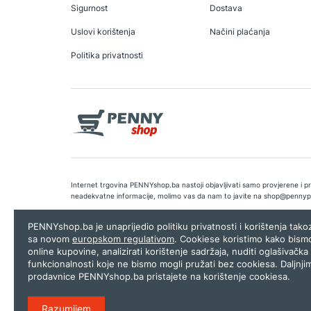
Sigurnost
Dostava
Uslovi korištenja
Načini plaćanja
Politika privatnosti
Internet trgovina PENNYshop.ba nastoji objavljivati samo provjerene i pra
neadekvatne informacije, molimo vas da nam to javite na
shop@pennyp
Copyright © 2026.
Penny plus d.o.o. Sarajevo
.
Dizajn i programiranj
PENNYshop.ba je unaprijedio politiku privatnosti i korištenja tak
sa novom
europskom regulativom
. Cookiese koristimo kako bism
online kupovine, analizirati korištenje sadržaja, nuditi oglašivačka 
funkcionalnosti koje ne bismo mogli pružati bez cookiesa. Daljnji
prodavnice PENNYshop.ba pristajete na korištenje cookiesa.
Razumijem