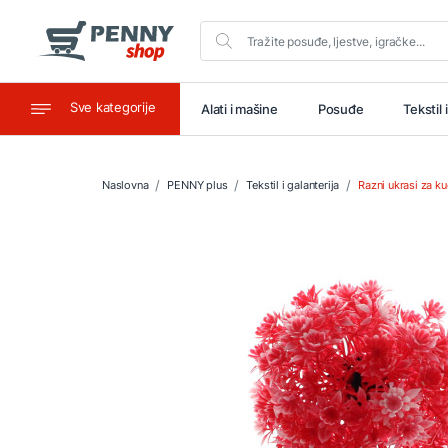
Sve kategorije
aštitu
Ugostiteljstvo
Alati i mašine
Posuđe
Tekstil 
Naslovna
PENNY plus
Tekstil i galanterija
Razni ukrasi za kuć