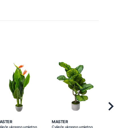
Next
ASTER
MASTER
MASTER
ijeće ukrasno umjetno
Cvijeće ukrasno umjetno
Cvijeće ukr