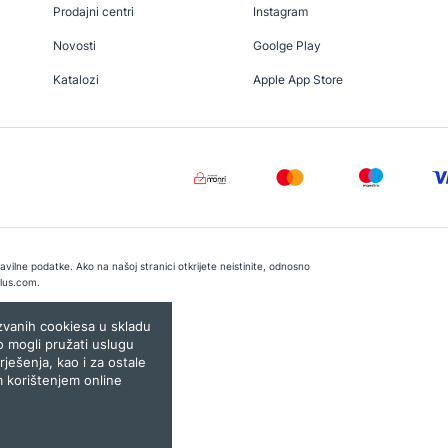
Prodajni centri
Instagram
Novosti
Goolge Play
Katalozi
Apple App Store
vilne podatke. Ako na našoj stranici otkrijete neistinite, odnosno
lus.com
.
e:
Lampa.ba
ozvanih cookiesa u skladu
o mogli pružati uslugu
rješenja, kao i za ostale
m korištenjem online