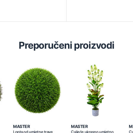
Preporučeni proizvodi
MASTER
MASTER
M
Lopta od umjetne trave
Cvijeće ukrasno umjetno
Cv