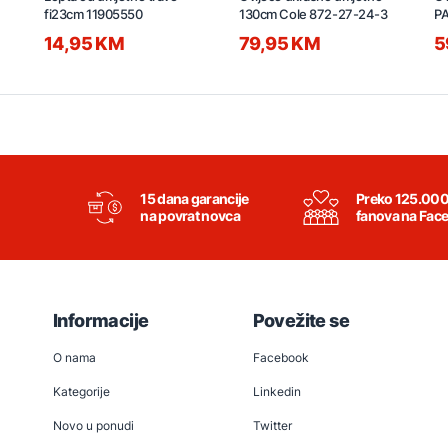
fi23cm 11905550
130cm Cole 872-27-24-3
PA
2
14,95 KM
79,95 KM
5
15 dana garancije
Preko 125.00
na povrat novca
fanova na Fac
Informacije
Povežite se
O nama
Facebook
Kategorije
Linkedin
Novo u ponudi
Twitter