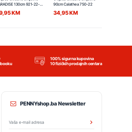
RADISE 130cm 921-22-4-
90cm Calathea 750-22
150cm Palm
9,95 KM
34,95 KM
84,95 
0
100% sigurna kupovina
ebooku
10 fizičkih prodajnih centara
PENNYshop.ba Newsletter