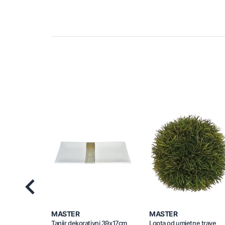
Previous
MASTER
MASTER
Tanjir dekorativni 39x17cm
Lopta od umjetne trave