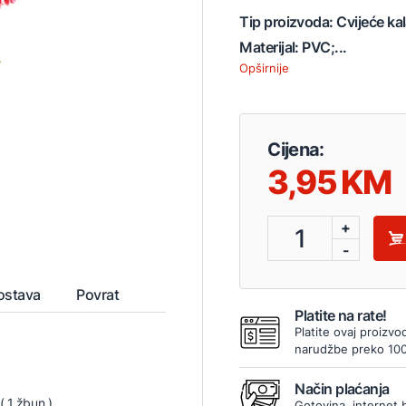
Tip proizvoda: Cvijeće kal
Materijal: PVC;...
Opširnije
Cijena:
3,95
+
1
-
ostava
Povrat
Platite na rate!
Platite ovaj proizvo
narudžbe preko 10
Način plaćanja
( 1 žbun )
Gotovina, internet 