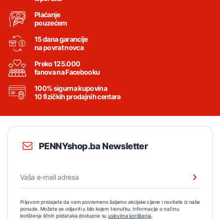
Plaćanje
pouzećem
15 dana garancije
na povrat novca
Preko 125.000
fanova na Facebooku
100% sigurna kupovina
10 fizičkih prodajnih centara
PENNYshop.ba Newsletter
Prijavom pristajete da vam povremeno šaljemo akcijske cijene i novitete iz naše
ponude. Možete se odjaviti u bilo kojem trenutku. Informacije o načinu
korištenja ličnih podataka dostupne su
uslovima korištenja
.