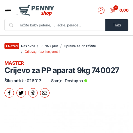
0
0,00
Traži
Naslovna
PENNY plus
Oprema za PP zaštitu
Nazad
Crijeva, mlaznice, ventili
MASTER
Crijevo za PP aparat 9kg 740027
Šifra artikla: 026017
Stanje:
Dostupno