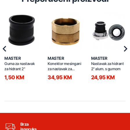
Previous
Nex
MASTER
MASTER
MASTER
Guma za nastavak
Konektor mesingani
Nastavak za hidrant
za hidrant 2"
za nastavak za
2" alum. s gumom
hidrant CON2
1,50 KM
34,95 KM
24,95 KM
Brza
isporuka