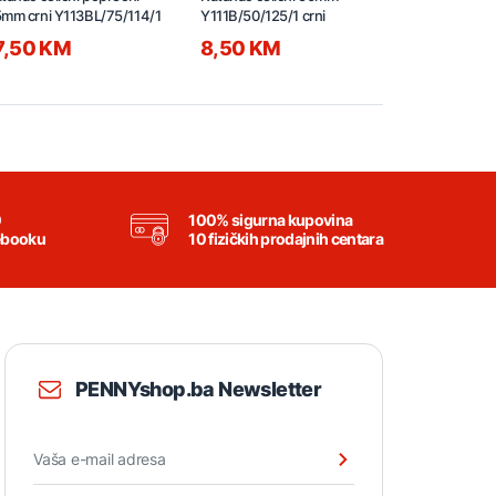
mm crni Y113BL/75/114/1
Y111B/50/125/1 crni
Y111B/38/121
7,50 KM
8,50 KM
5,95 KM
0
100% sigurna kupovina
ebooku
10 fizičkih prodajnih centara
PENNYshop.ba Newsletter