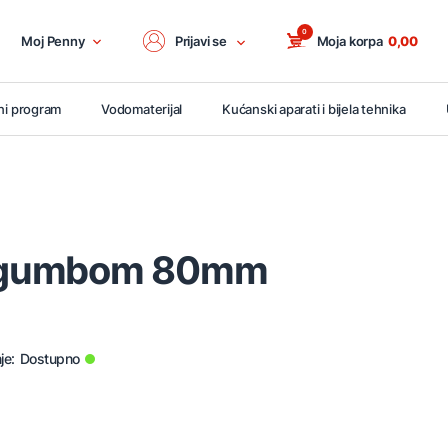
0
Moj Penny
Prijavi se
Moja korpa
0,00
ni program
Vodomaterijal
Kućanski aparati i bijela tehnika
 s gumbom 80mm
je:
Dostupno