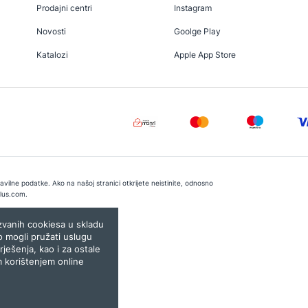
Prodajni centri
Instagram
Novosti
Goolge Play
Katalozi
Apple App Store
vilne podatke. Ako na našoj stranici otkrijete neistinite, odnosno
lus.com
.
e:
Lampa.ba
ozvanih cookiesa u skladu
o mogli pružati uslugu
rješenja, kao i za ostale
m korištenjem online