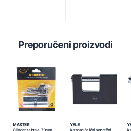
Preporučeni proizvodi
MASTER
YALE
Y
Cilindar za bravu 70mm
Katanac čelični poprečni
Ka