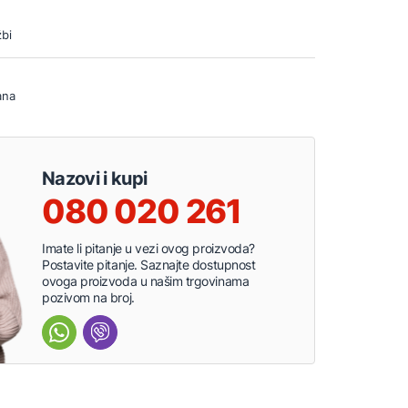
bi
ana
Nazovi i kupi
080 020 261
Imate li pitanje u vezi ovog proizvoda?
Postavite pitanje. Saznajte dostupnost
ovoga proizvoda u našim trgovinama
pozivom na broj.