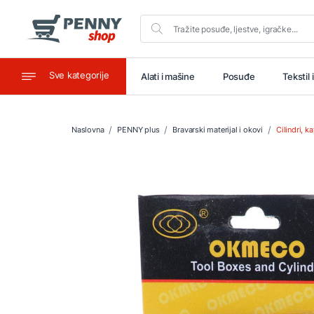
Sve kategorije
aštitu
Ugostiteljstvo
Alati i mašine
Posuđe
Tekstil 
Naslovna
PENNY plus
Bravarski materijal i okovi
Cilindri, k