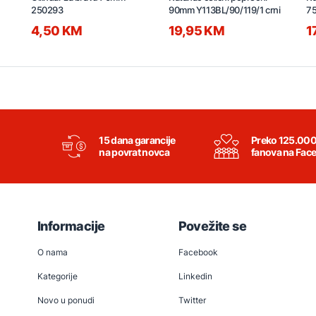
250293
90mm Y113BL/90/119/1 crni
75
4,50 KM
19,95 KM
1
15 dana garancije
Preko 125.00
na povrat novca
fanova na Fac
Informacije
Povežite se
O nama
Facebook
Kategorije
Linkedin
Novo u ponudi
Twitter