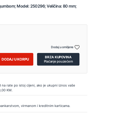
s gumbom; Model: 250296; Veličina: 80 mm;
Dodaj u omiljene
BRZA KUPOVINA
DODAJ U KORPU
Plaćanje pouzećem
d na rate po istoj cijeni, ako je ukupni iznos vaše
0,00 KM.
bankarstvom, virmanom i kreditnim karticama.