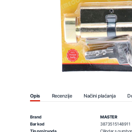
Opis
Recenzije
Načini plaćanja
D
Brand
MASTER
Bar kod
3873515148911
Tip proizvoda
Cilindar s gumbo