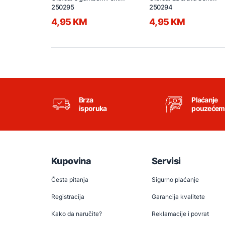
250295
250294
4,95 KM
4,95 KM
Brza
Plaćanje
isporuka
pouzećem
Kupovina
Servisi
Česta pitanja
Sigurno plaćanje
Registracija
Garancija kvalitete
Kako da naručite?
Reklamacije i povrat