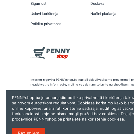
Sigurnost
Dostava
Uslovi korištenja
Načini plaćanja
Politika privatnosti
Internet trgovina PENNYshop.ba nastoji objavljivati samo provjerene i pra
neadekvatne informacije, molimo vas da nam to javite na
shop@pennyp
Copyright © 2026.
Penny plus d.o.o. Sarajevo
.
Dizajn i programiranj
PENNYshop.ba je unaprijedio politiku privatnosti i korištenja tak
sa novom
europskom regulativom
. Cookiese koristimo kako bism
online kupovine, analizirati korištenje sadržaja, nuditi oglašivačka 
funkcionalnosti koje ne bismo mogli pružati bez cookiesa. Daljnji
prodavnice PENNYshop.ba pristajete na korištenje cookiesa.
Razumijem