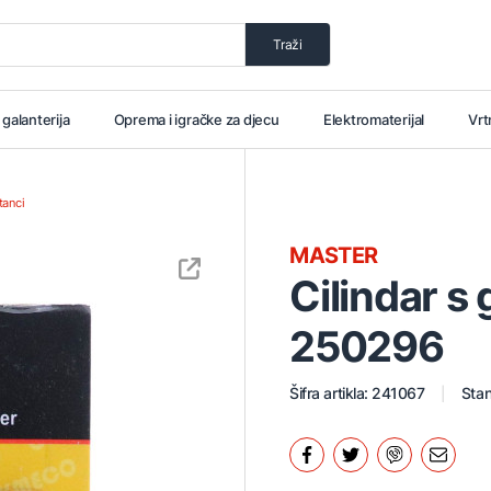
Traži
i galanterija
Oprema i igračke za djecu
Elektromaterijal
Vrt
atanci
MASTER
Cilindar
250296
Šifra artikla: 241067
Stan