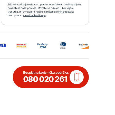
Prijavom pristajete da vam povremeno šaljemo akcijske cijene i
novitete iz naše ponude. Možete se odjaviti u bilo kojem
trenutku. Informacije o načinu korištenja ličnih podataka
dostupne su
uslovima korištenja
.
Besplatna korisnička podrška:
080 020 261