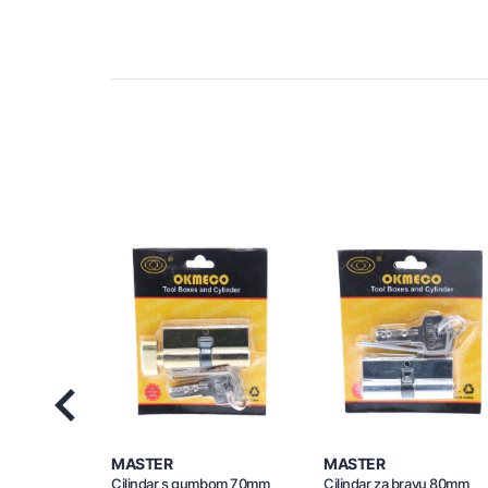
Previous
MASTER
MASTER
Cilindar s gumbom 70mm
Cilindar za bravu 80mm