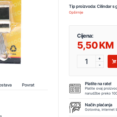
Tip proizvoda: Cilindar 
Opširnije
Cijena:
5,50
+
1
-
Platite na rate!
ostava
Povrat
Platite ovaj proizvo
narudžbe preko 10
Način plaćanja
Gotovina, internet 
m