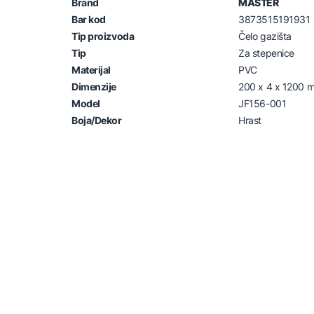
Brand
MASTER
Bar kod
3873515191931
Tip proizvoda
Čelo gazišta
Tip
Za stepenice
Materijal
PVC
Dimenzije
200 x 4 x 1200 
Model
JF156-001
Boja/Dekor
Hrast