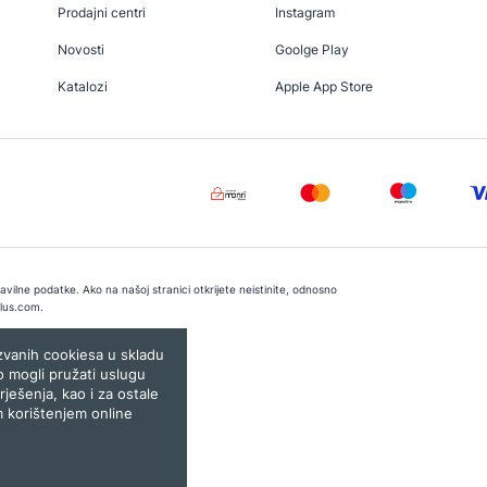
Prodajni centri
Instagram
Novosti
Goolge Play
Katalozi
Apple App Store
vilne podatke. Ako na našoj stranici otkrijete neistinite, odnosno
lus.com
.
e:
Lampa.ba
ozvanih cookiesa u skladu
o mogli pružati uslugu
rješenja, kao i za ostale
m korištenjem online