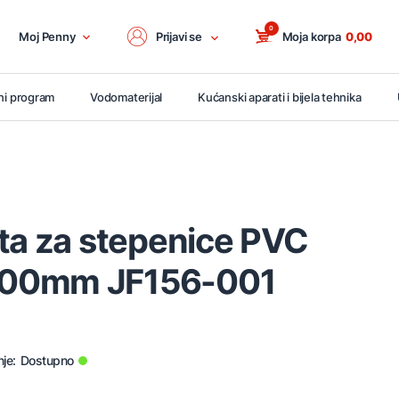
0
Moj Penny
Prijavi se
Moja korpa
0,00
ni program
Vodomaterijal
Kućanski aparati i bijela tehnika
ta za stepenice PVC
00mm JF156-001
je:
Dostupno