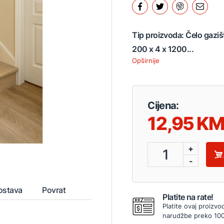
Tip proizvoda: Čelo gazišt
200 x 4 x 1200...
Opširnije
Cijena:
12,95
+
1
-
ostava
Povrat
Platite na rate!
Platite ovaj proizvo
narudžbe preko 10