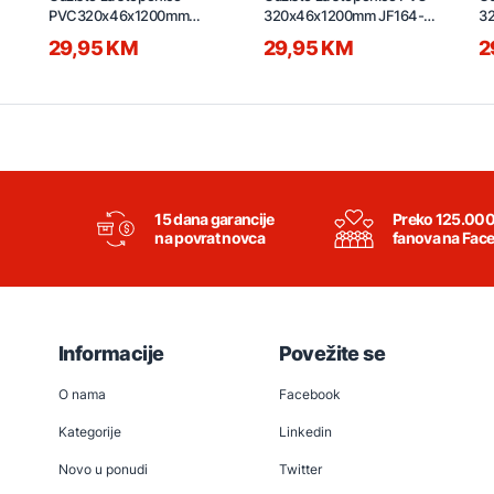
PVC320x46x1200mm
320x46x1200mm JF164-
3
JF164 sivo
001 hrast
07
29,95 KM
29,95 KM
2
15 dana garancije
Preko 125.00
na povrat novca
fanova na Fac
Informacije
Povežite se
O nama
Facebook
Kategorije
Linkedin
Novo u ponudi
Twitter