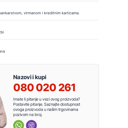
bankarstvom, virmanom i kreditnim karticama.
bi
ana
Nazovi i kupi
080 020 261
Imate li pitanje u vezi ovog proizvoda?
Postavite pitanje. Saznajte dostupnost
ovoga proizvoda u našim trgovinama
pozivom na broj.