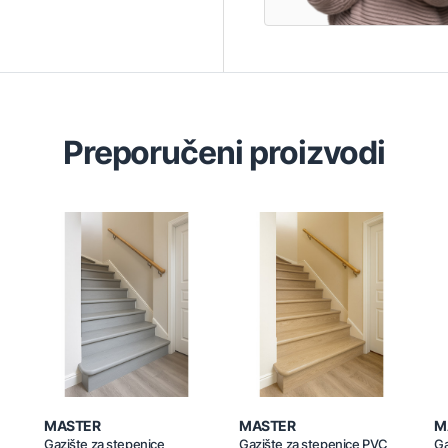
Preporučeni proizvodi
MASTER
MASTER
M
Gazište za stepenice
Gazište za stepenice PVC
Ga