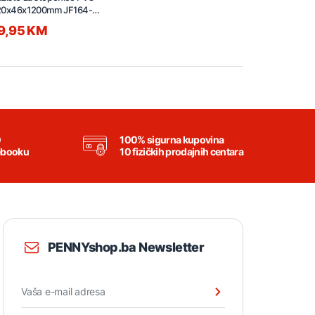
20x46x1200mm JF164-
111 hrast
9,95 KM
0
100% sigurna kupovina
ebooku
10 fizičkih prodajnih centara
PENNYshop.ba Newsletter