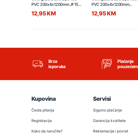
PVC 200x4x1200mm JF156
PVC 200x4x1200mm
sivo
JF156-07111 hrast
12,95 KM
12,95 KM
Brza
Plaćanje
isporuka
pouzećem
Kupovina
Servisi
Česta pitanja
Sigurno plaćanje
Registracija
Garancija kvalitete
Kako da naručite?
Reklamacije i povrat