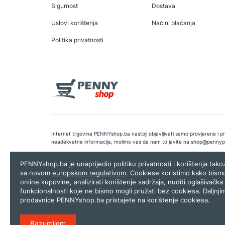
Sigurnost
Dostava
Uslovi korištenja
Načini plaćanja
Politika privatnosti
Internet trgovina PENNYshop.ba nastoji objavljivati samo provjerene i pra
neadekvatne informacije, molimo vas da nam to javite na
shop@pennyp
Copyright © 2026.
Penny plus d.o.o. Sarajevo
.
Dizajn i programiranj
PENNYshop.ba je unaprijedio politiku privatnosti i korištenja tak
sa novom
europskom regulativom
. Cookiese koristimo kako bism
online kupovine, analizirati korištenje sadržaja, nuditi oglašivačka 
funkcionalnosti koje ne bismo mogli pružati bez cookiesa. Daljnji
prodavnice PENNYshop.ba pristajete na korištenje cookiesa.
Razumijem