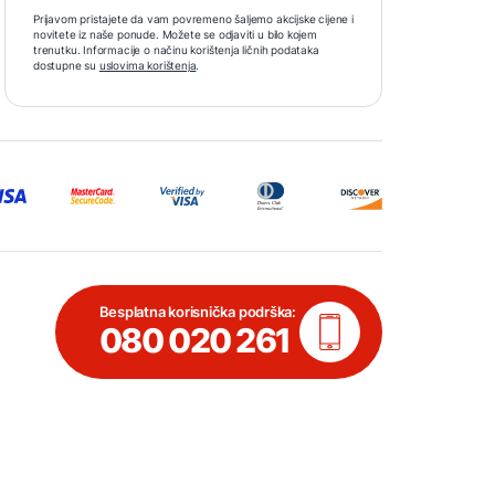
Prijavom pristajete da vam povremeno šaljemo akcijske cijene i
novitete iz naše ponude. Možete se odjaviti u bilo kojem
trenutku. Informacije o načinu korištenja ličnih podataka
dostupne su
uslovima korištenja
.
Besplatna korisnička podrška:
080 020 261