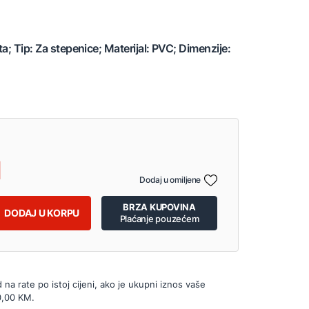
a; Tip: Za stepenice; Materijal: PVC; Dimenzije:
Dodaj u omiljene
BRZA KUPOVINA
DODAJ U KORPU
Plaćanje pouzećem
d na rate po istoj cijeni, ako je ukupni iznos vaše
0,00 KM.