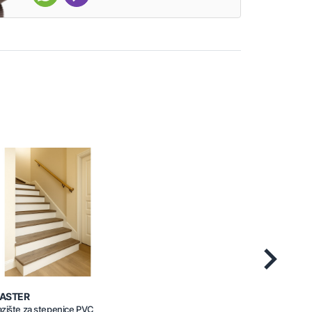
Next
ASTER
zište za stepenice PVC