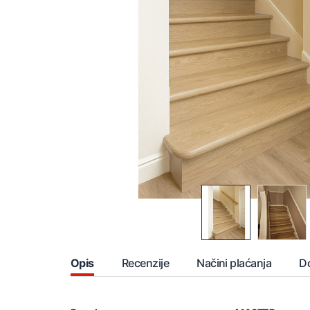
Opis
Recenzije
Načini plaćanja
D