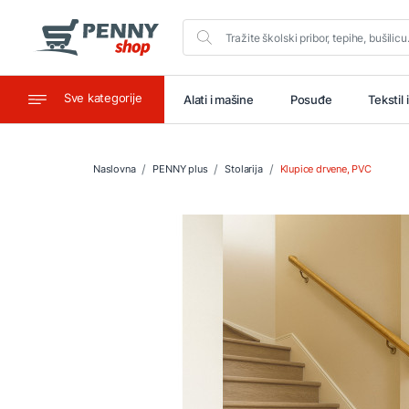
Sve kategorije
aštitu
Ugostiteljstvo
Alati i mašine
Posuđe
Tekstil 
Naslovna
PENNY plus
Stolarija
Klupice drvene, PVC