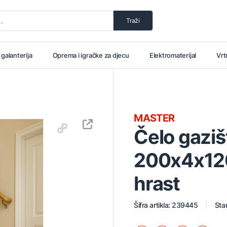
Traži
i galanterija
Oprema i igračke za djecu
Elektromaterijal
Vrt
MASTER
Čelo gaziš
200x4x12
hrast
Šifra artikla: 239445
Stan