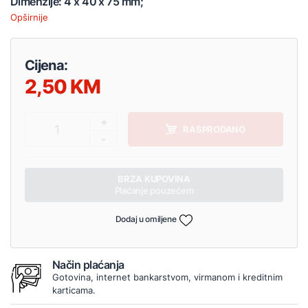
Dimenzije: 4 x 40 x 75 mm;
Opširnije
Cijena:
2,50
+
1
RASPRODANO
-
BRZA KUPOVINA
Plaćanje pouzećem
Dodaj u omiljene
Način plaćanja
Gotovina, internet bankarstvom, virmanom i kreditnim
karticama.