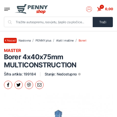
0
0,00
Traži
Naslovna
PENNY plus
Alati i mašine
Boreri
Nazad
MASTER
Borer 4x40x75mm
MULTICONSTRUCTION
Šifra artikla: 199184
Stanje:
Nedostupno