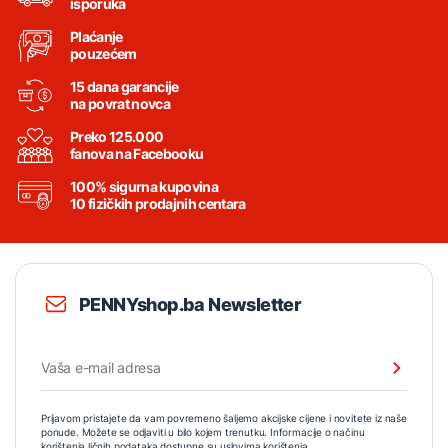
isporuka
Plaćanje
pouzećem
15 dana garancije
na povrat novca
Preko 125.000
fanova na Facebooku
100% sigurna kupovina
10 fizičkih prodajnih centara
PENNYshop.ba Newsletter
Prijavom pristajete da vam povremeno šaljemo akcijske cijene i novitete iz naše
ponude. Možete se odjaviti u bilo kojem trenutku. Informacije o načinu
korištenja ličnih podataka dostupne su
uslovima korištenja
.