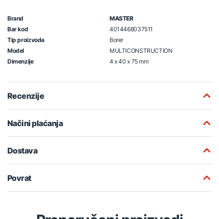
Brand
MASTER
Bar kod
4014468037511
Tip proizvoda
Borer
Model
MULTICONSTRUCTION
Dimenzije
4 x 40 x 75 mm
Recenzije
Načini plaćanja
Dostava
Povrat