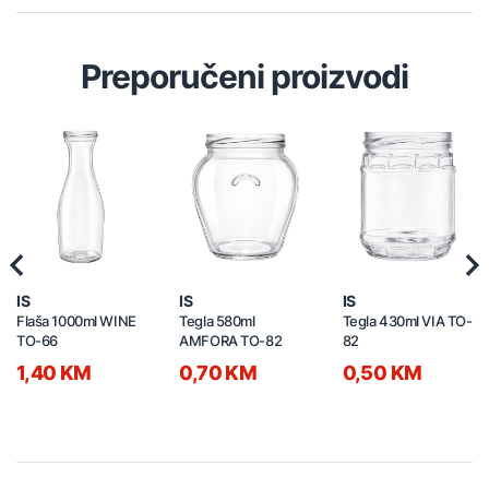
Preporučeni proizvodi
Previous
Nex
IS
IS
IS
Flaša 1000ml WINE
Tegla 580ml
Tegla 430ml VIA TO-
TO-66
AMFORA TO-82
82
1,40 KM
0,70 KM
0,50 KM