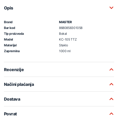
Opis
Brand
MASTER
Bar kod
8680858301058
Tip proizvoda
Bokal
Model
KC-105 TTZ
Materijal
Staklo
Zapremina
1000 ml
Recenzije
Načini plaćanja
Dostava
Povrat