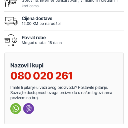
Gotovina, internet bankarstvom, virmanom i kreditnim
karticama.
Cijena dostave
12,00 KM po narudžbi
Povrat robe
Moguć unutar 15 dana
Nazovi i kupi
080 020 261
Imate li pitanje u vezi ovog proizvoda? Postavite pitanje.
Saznajte dostupnost ovoga proizvoda u našim trgovinama
pozivom na broj.