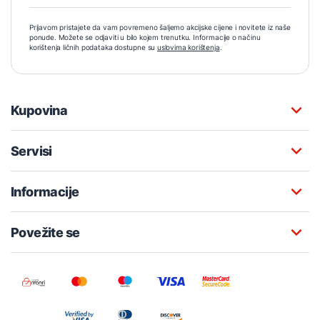
Prijavom pristajete da vam povremeno šaljemo akcijske cijene i novitete iz naše
ponude. Možete se odjaviti u bilo kojem trenutku. Informacije o načinu
korištenja ličnih podataka dostupne su
uslovima korištenja
.
Kupovina
Servisi
Informacije
Povežite se