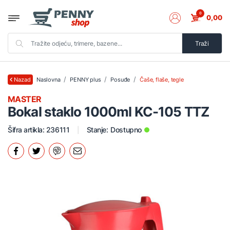
0
0,00
Traži
Naslovna
PENNY plus
Posuđe
Čaše, flaše, tegle
Nazad
MASTER
Bokal staklo 1000ml KC-105 TTZ
Šifra artikla: 236111
Stanje:
Dostupno