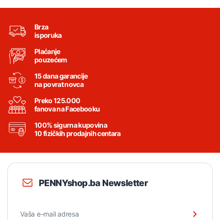
Brza
isporuka
Plaćanje
pouzećem
15 dana garancije
na povrat novca
Preko 125.000
fanova na Facebooku
100% sigurna kupovina
10 fizičkih prodajnih centara
PENNYshop.ba Newsletter