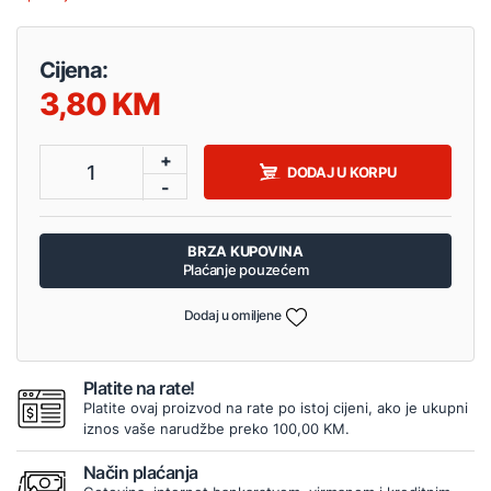
Cijena:
3,80
+
1
DODAJ U KORPU
-
BRZA KUPOVINA
Plaćanje pouzećem
Dodaj u omiljene
Platite na rate!
Platite ovaj proizvod na rate po istoj cijeni, ako je ukupni
iznos vaše narudžbe preko 100,00 KM.
Način plaćanja