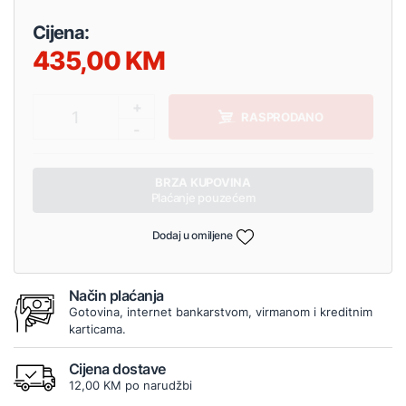
Cijena:
435,00
+
1
RASPRODANO
-
BRZA KUPOVINA
Plaćanje pouzećem
Dodaj u omiljene
Način plaćanja
Gotovina, internet bankarstvom, virmanom i kreditnim
karticama.
Cijena dostave
12,00 KM po narudžbi