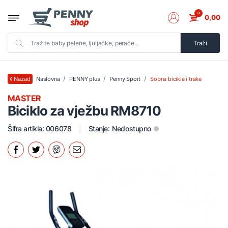
0
0,00
Traži
Naslovna
PENNY plus
Penny Sport
Sobna bicikla i trake
Nazad
MASTER
Biciklo za vježbu RM8710
Šifra artikla: 006078
Stanje:
Nedostupno