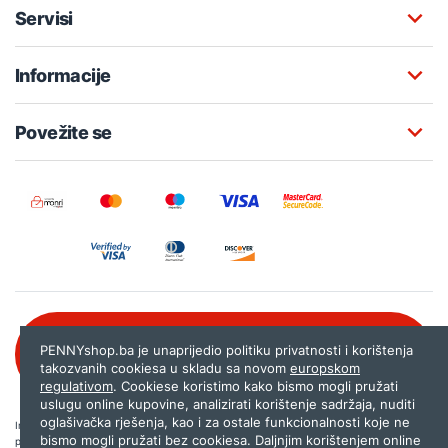
Servisi
Informacije
Povežite se
Besplatna korisnička podrška:
PENNYshop.ba je unaprijedio politiku privatnosti i korištenja
080 020 261
takozvanih cookiesa u skladu sa novom
europskom
regulativom
. Cookiese koristimo kako bismo mogli pružati
uslugu online kupovine, analizirati korištenje sadržaja, nuditi
oglašivačka rješenja, kao i za ostale funkcionalnosti koje ne
Internet trgovina PENNYshop.ba nastoji objavljivati samo provjerene i pravilne
bismo mogli pružati bez cookiesa. Daljnjim korištenjem online
podatke. Ako na našoj stranici otkrijete neistinite, odnosno neadekvatne informacije,