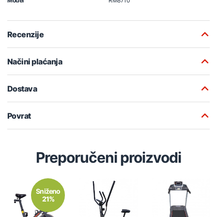
Model
RM8710
Recenzije
Načini plaćanja
Dostava
Povrat
Preporučeni proizvodi
Sniženo
21%