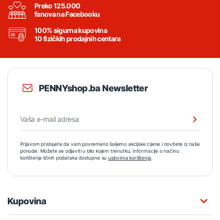
Preko 125.000
fanova na Facebooku
100% sigurna kupovina
10 fizičkih prodajnih centara
PENNYshop.ba Newsletter
Prijavom pristajete da vam povremeno šaljemo akcijske cijene i novitete iz naše
ponude. Možete se odjaviti u bilo kojem trenutku. Informacije o načinu
korištenja ličnih podataka dostupne su
uslovima korištenja
.
Kupovina