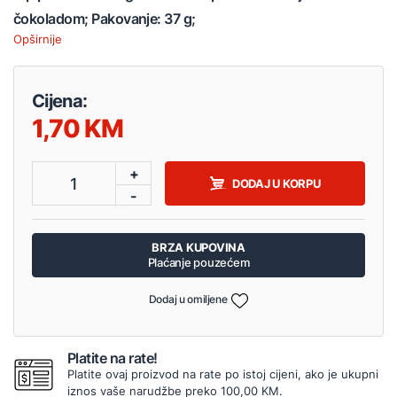
čokoladom; Pakovanje: 37 g;
Opširnije
Cijena:
1,70
+
1
DODAJ U KORPU
-
BRZA KUPOVINA
Plaćanje pouzećem
Dodaj u omiljene
Platite na rate!
Platite ovaj proizvod na rate po istoj cijeni, ako je ukupni
iznos vaše narudžbe preko 100,00 KM.