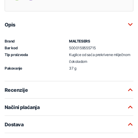
Opis
Brand
MALTESERS
Bar kod
5000159555715
Tip proizvoda
Kuglice od saća prekrivene mliječnom
čokoladom
Pakovanje
37 g
Recenzije
Načini plaćanja
Dostava