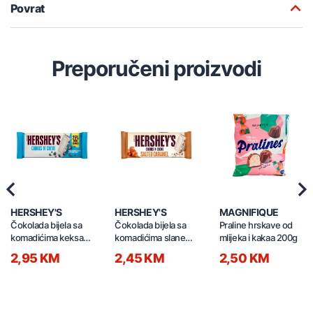
Povrat
Preporučeni proizvodi
Previous
Nex
HERSHEY'S
HERSHEY'S
MAGNIFIQUE
Čokolada bijela sa
Čokolada bijela sa
Praline hrskave od
komadićima keksa
komadićima slane
mlijeka i kakaa 200g
90g
karamele 90g
2,95 KM
2,45 KM
2,50 KM