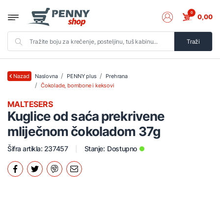
0
0,00
Traži
Naslovna
PENNY plus
Prehrana
Nazad
Čokolade, bombone i keksovi
MALTESERS
Kuglice od saća prekrivene
mliječnom čokoladom 37g
Šifra artikla: 237457
Stanje:
Dostupno