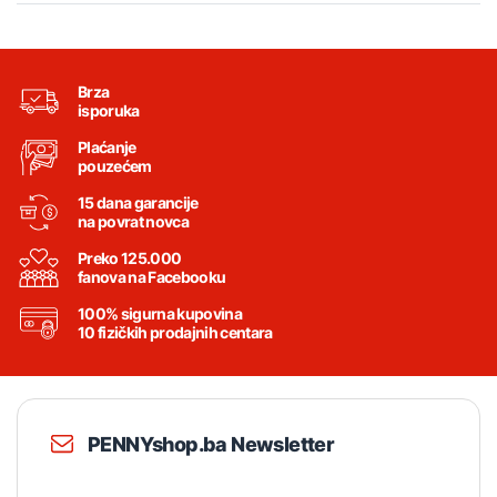
Brza
isporuka
Plaćanje
pouzećem
15 dana garancije
na povrat novca
Preko 125.000
fanova na Facebooku
100% sigurna kupovina
10 fizičkih prodajnih centara
PENNYshop.ba Newsletter