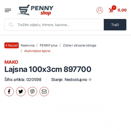
0
0,00
Traži
Naslovna
PENNY plus
Zidne i stropne obloge
Nazad
Aluminijske lajsne
MAKO
Lajsna 100x3cm 897700
Šifra artikla: 020598
Stanje:
Nedostupno