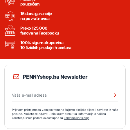
pouzećem
15 dana garancije
na povrat novca
Preko 125.000
fanova na Facebooku
100% sigurna kupovina
10 fizičkih prodajnih centara
PENNYshop.ba Newsletter
Prijavom pristajete da vam povremeno šaljemo akcijske cijene i novitete iz naše
ponude. Možete se odjaviti u bilo kojem trenutku. Informacije o načinu
korištenja ličnih podataka dostupne su
uslovima korištenja
.