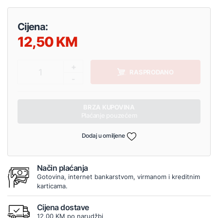
Cijena:
12,50
+
1
RASPRODANO
-
BRZA KUPOVINA
Plaćanje pouzećem
Dodaj u omiljene
Način plaćanja
Gotovina, internet bankarstvom, virmanom i kreditnim
karticama.
Cijena dostave
12,00 KM po narudžbi