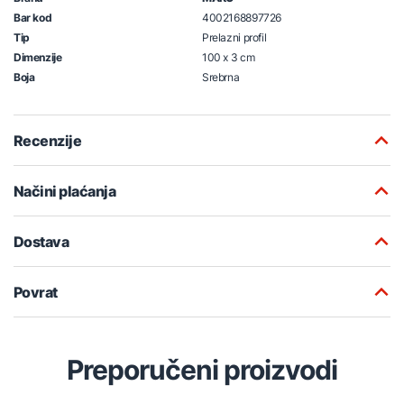
Bar kod
4002168897726
Tip
Prelazni profil
Dimenzije
100 x 3 cm
Boja
Srebrna
Recenzije
Načini plaćanja
Dostava
Povrat
Preporučeni proizvodi