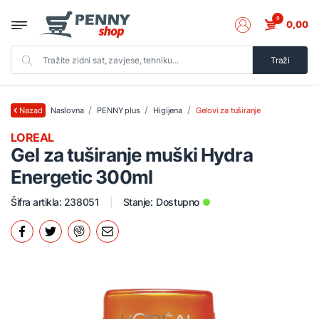
0
0,00
Traži
Naslovna
PENNY plus
Higijena
Gelovi za tuširanje
Nazad
LOREAL
Gel za tuširanje muški Hydra
Energetic 300ml
Šifra artikla: 238051
Stanje:
Dostupno