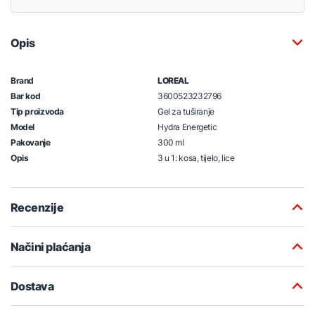
Opis
Brand
LOREAL
Bar kod
3600523232796
Tip proizvoda
Gel za tuširanje
Model
Hydra Energetic
Pakovanje
300 ml
Opis
3 u 1: kosa, tijelo, lice
Recenzije
Načini plaćanja
Dostava