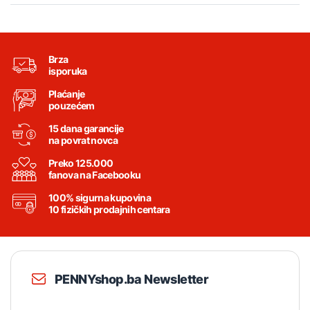
Brza
isporuka
Plaćanje
pouzećem
15 dana garancije
na povrat novca
Preko 125.000
fanova na Facebooku
100% sigurna kupovina
10 fizičkih prodajnih centara
PENNYshop.ba Newsletter