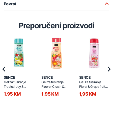
Povrat
Preporučeni proizvodi
Previous
Nex
SENCE
SENCE
SENCE
Gel za tuširanje
Gel za tuširanje
Gel za tuširanje
Tropical Joy &
Flower Crush &
Floral & Grapefruit
Coconut 300ml
Apple 300ml
300ml
1,95 KM
1,95 KM
1,95 KM