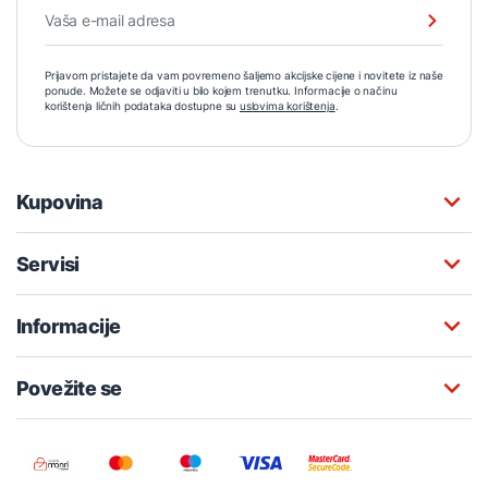
Prijavom pristajete da vam povremeno šaljemo akcijske cijene i novitete iz naše
ponude. Možete se odjaviti u bilo kojem trenutku. Informacije o načinu
korištenja ličnih podataka dostupne su
uslovima korištenja
.
Kupovina
Servisi
Informacije
Povežite se