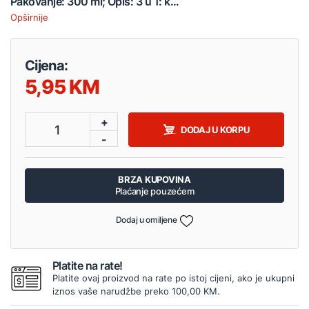
Pakovanje: 300 ml; Opis: 3 u 1: k...
Opširnije
Cijena:
5,95
+
1
DODAJ U KORPU
-
BRZA KUPOVINA
Plaćanje pouzećem
Dodaj u omiljene
Platite na rate!
Platite ovaj proizvod na rate po istoj cijeni, ako je ukupni
iznos vaše narudžbe preko 100,00 KM.