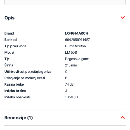
Opis
Brand
LONG MARCH
Bar kod
6942659911457
Tip proizvoda
Guma teretna
Model
LM 508
Tip
Pogonska guma
Širina
215 mm
Učinkovitost potrošnje goriva
C
Prianjanje na mokroj cesti
B
Razina buke
74 dB
Indeks brzine
J
Indeks nosivosti
135/133
Recenzije (1)