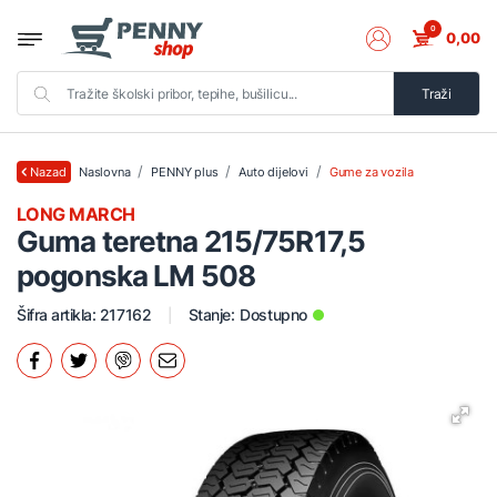
0
0,00
Traži
Naslovna
PENNY plus
Auto dijelovi
Gume za vozila
Nazad
LONG MARCH
Guma teretna 215/75R17,5
pogonska LM 508
Šifra artikla: 217162
Stanje:
Dostupno