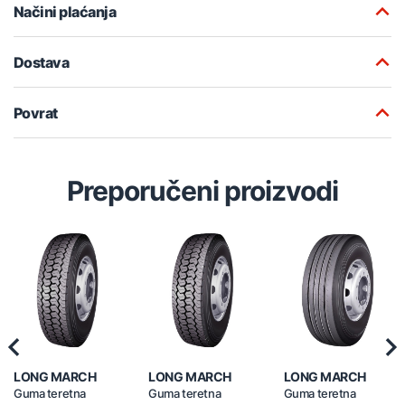
Načini plaćanja
Dostava
Povrat
Preporučeni proizvodi
Previous
Nex
LONG MARCH
LONG MARCH
LONG MARCH
Guma teretna
Guma teretna
Guma teretna