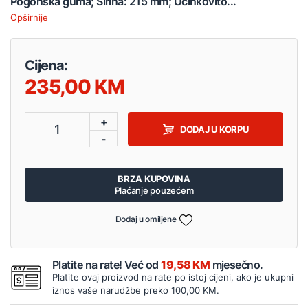
Pogonska guma; Širina: 215 mm; Učinkovito...
Opširnije
Cijena:
235,00
+
1
DODAJ U KORPU
-
BRZA KUPOVINA
Plaćanje pouzećem
Dodaj u omiljene
Platite na rate! Već od
19,58 KM
mjesečno.
Platite ovaj proizvod na rate po istoj cijeni, ako je ukupni
iznos vaše narudžbe preko 100,00 KM.