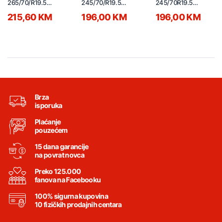
265/70/R19.5
245/70/R19.5
245/70R19.5
pogonska
pogonska
upravljačka
215,60 KM
196,00 KM
196,00 KM
Brza
isporuka
Plaćanje
pouzećem
15 dana garancije
na povrat novca
Preko 125.000
fanova na Facebooku
100% sigurna kupovina
10 fizičkih prodajnih centara