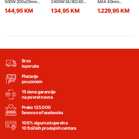
500W 200x20mm
2400W DU30240-
MAX 40mm
60381
40ATF
D25481K-QS
144,95 KM
134,95 KM
1.229,95 KM
Brza
isporuka
Plaćanje
pouzećem
15 dana garancije
na povrat novca
Preko 125.000
fanova na Facebooku
100% sigurna kupovina
10 fizičkih prodajnih centara