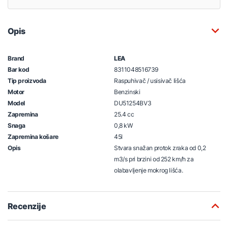
Opis
Brand
LEA
Bar kod
8311048516739
Tip proizvoda
Raspuhivač / usisivač lišća
Motor
Benzinski
Model
DU51254BV3
Zapremina
25.4 cc
Snaga
0,8 kW
Zapremina košare
45l
Opis
Stvara snažan protok zraka od 0,2
m3/s pri brzini od 252 km/h za
olabavljenje mokrog lišća.
Recenzije