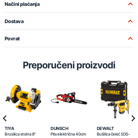
Načini plaćanja
Dostava
Povrat
Preporučeni proizvodi
Previous
Nex
TIYA
DUNSCH
DEWALT
Brusilica stolna 8"
Pila električna 40cm
Bušilica čekić SDS-