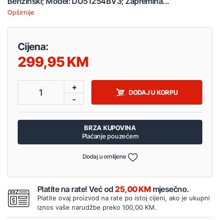
Benzinski; Model: DU51254BV3; Zapremina...
Opširnije
Cijena:
299,95
+
1
DODAJ U KORPU
-
BRZA KUPOVINA
Plaćanje pouzećem
Dodaj u omiljene
Platite na rate! Već od
25,00 KM
mjesečno.
Platite ovaj proizvod na rate po istoj cijeni, ako je ukupni
iznos vaše narudžbe preko 100,00 KM.