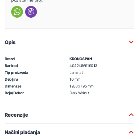
Opis
Brand
KRONOSPAN
Bar kod
4042456919013
Tip proizvoda
Laminat
Debljina
10 mm
Dimenzije
1288 x 195 mm
Boja/Dekor
Dark Walnut
Recenzije
Načini plaćanja