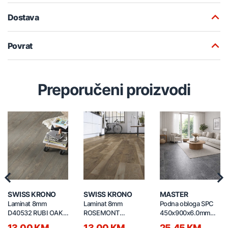
Dostava
Povrat
Preporučeni proizvodi
Previous
Nex
SWISS KRONO
SWISS KRONO
MASTER
Laminat 8mm
Laminat 8mm
Podna obloga SPC
D40532 RUBI OAK
ROSEMONT
450x900x6.0mm
PLATINUM
D3665AF
YJM210837HL-11
13,00 KM
13,00 KM
25,45 KM