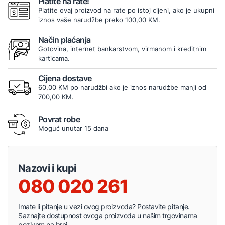
Platite na rate!
Platite ovaj proizvod na rate po istoj cijeni, ako je ukupni
iznos vaše narudžbe preko 100,00 KM.
Način plaćanja
Gotovina, internet bankarstvom, virmanom i kreditnim
karticama.
Cijena dostave
60,00 KM po narudžbi ako je iznos narudžbe manji od
700,00 KM.
Povrat robe
Moguć unutar 15 dana
Nazovi i kupi
080 020 261
Imate li pitanje u vezi ovog proizvoda? Postavite pitanje.
Saznajte dostupnost ovoga proizvoda u našim trgovinama
pozivom na broj.