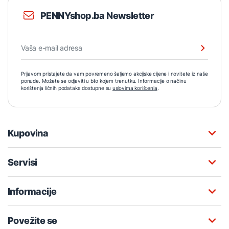
PENNYshop.ba Newsletter
Prijavom pristajete da vam povremeno šaljemo akcijske cijene i novitete iz naše
ponude. Možete se odjaviti u bilo kojem trenutku. Informacije o načinu
korištenja ličnih podataka dostupne su
uslovima korištenja
.
Kupovina
Servisi
Informacije
Povežite se