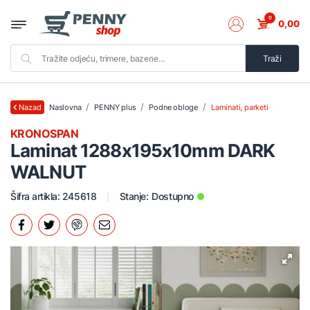
0
0,00
Traži
Naslovna
PENNY plus
Podne obloge
Laminati, parketi
Nazad
KRONOSPAN
Laminat 1288x195x10mm DARK
WALNUT
Šifra artikla: 245618
Stanje:
Dostupno