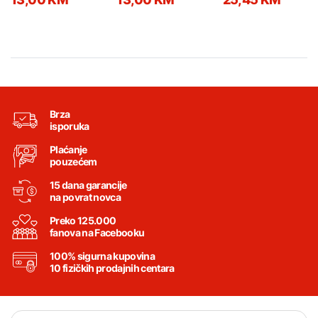
Brza
isporuka
Plaćanje
pouzećem
15 dana garancije
na povrat novca
Preko 125.000
fanova na Facebooku
100% sigurna kupovina
10 fizičkih prodajnih centara