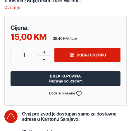
x 195 mm; Boja/Dekor: Dark Walnut...
Opširnije
Cijena:
15,00
26,40 KM / pak
+
1
DODAJ U KORPU
-
BRZA KUPOVINA
Plaćanje pouzećem
Dodaj u omiljene
Ovaj proizvod je dostupan samo za dostavne
adrese u Kantonu Sarajevo.