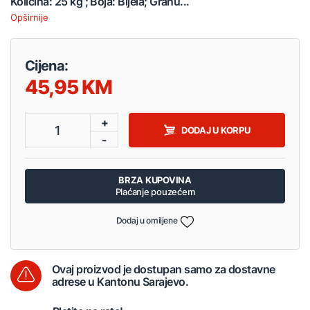
Količina: 25 kg ; Boja: Bijela; Granu...
Opširnije
Cijena:
45,95
+
1
DODAJ U KORPU
-
BRZA KUPOVINA
Plaćanje pouzećem
Dodaj u omiljene
Ovaj proizvod je dostupan samo za dostavne
adrese u Kantonu Sarajevo.