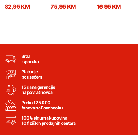
bijela
25kg
mineral 25-1 2mm
82,95 KM
75,95 KM
16,95 KM
kružni/vučeni 6880
Brza
isporuka
Plaćanje
pouzećem
15 dana garancije
na povrat novca
Preko 125.000
fanova na Facebooku
100% sigurna kupovina
10 fizičkih prodajnih centara