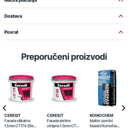
Dostava
Povrat
Preporučeni proizvodi
Previous
Nex
CERESIT
CERESIT
KOMOCHEM
Fasada silikatna
Fasada akrilna
Malter završni
1.5mm CT174 25kg
utrljana 1.5mm CT60
fasadni Komofas