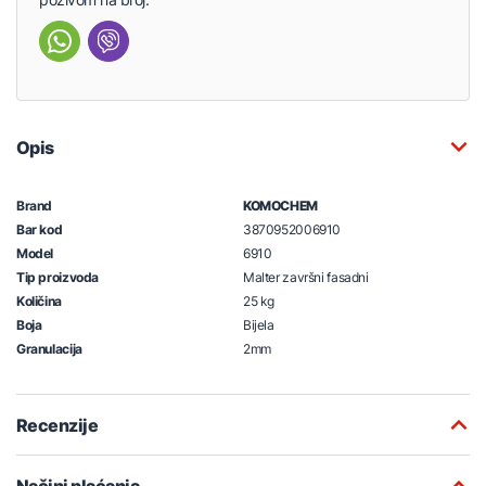
Opis
Brand
KOMOCHEM
Bar kod
3870952006910
Model
6910
Tip proizvoda
Malter završni fasadni
Količina
25 kg
Boja
Bijela
Granulacija
2mm
Recenzije
Načini plaćanja