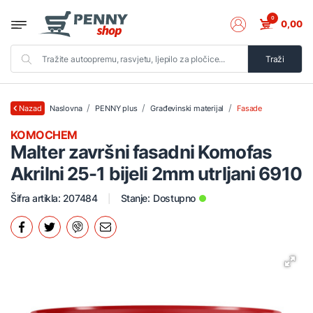
0
0,00
Traži
Naslovna
PENNY plus
Građevinski materijal
Fasade
Nazad
KOMOCHEM
Malter završni fasadni Komofas
Akrilni 25-1 bijeli 2mm utrljani 6910
Šifra artikla: 207484
Stanje:
Dostupno