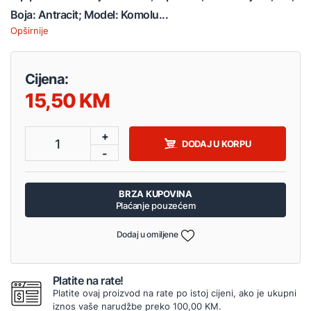
Boja: Antracit; Model: Komolu...
Opširnije
Cijena:
15,50
+
1
DODAJ U KORPU
-
BRZA KUPOVINA
Plaćanje pouzećem
Dodaj u omiljene
Platite na rate!
Platite ovaj proizvod na rate po istoj cijeni, ako je ukupni
iznos vaše narudžbe preko 100,00 KM.