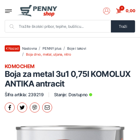
0
0,00
Traži
Naslovna
PENNY plus
Boje i lakovi
Nazad
Boja drvo, metal, uljana, nitro
KOMOCHEM
Boja za metal 3u1 0,75l KOMOLUX
ANTIKA antracit
Šifra artikla: 239219
Stanje:
Dostupno