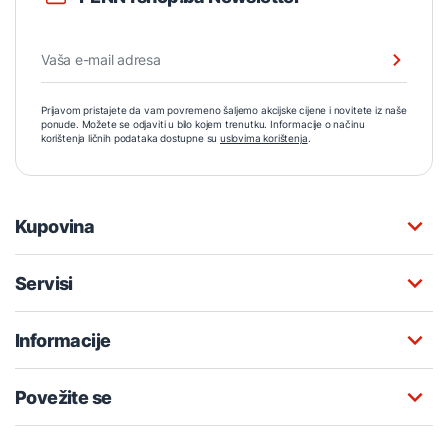
Prijavom pristajete da vam povremeno šaljemo akcijske cijene i novitete iz naše
ponude. Možete se odjaviti u bilo kojem trenutku. Informacije o načinu
korištenja ličnih podataka dostupne su
uslovima korištenja
.
Kupovina
Servisi
Informacije
Povežite se