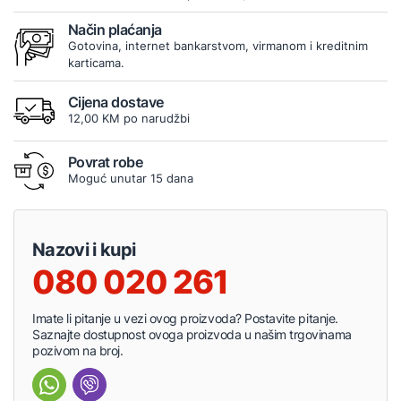
Način plaćanja
Gotovina, internet bankarstvom, virmanom i kreditnim
karticama.
Cijena dostave
12,00 KM po narudžbi
Povrat robe
Moguć unutar 15 dana
Nazovi i kupi
080 020 261
Imate li pitanje u vezi ovog proizvoda? Postavite pitanje.
Saznajte dostupnost ovoga proizvoda u našim trgovinama
pozivom na broj.