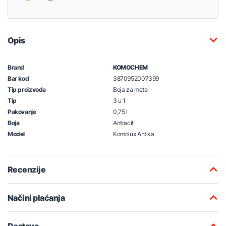
Opis
Brand
KOMOCHEM
Bar kod
3870952007399
Tip proizvoda
Boja za metal
Tip
3 u 1
Pakovanje
0,75 l
Boja
Antracit
Model
Komolux Antika
Recenzije
Načini plaćanja
Dostava