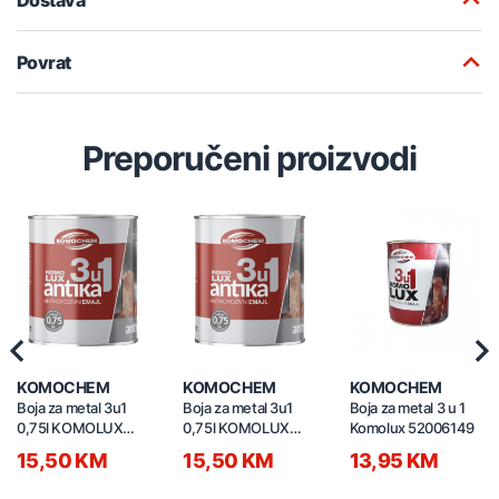
Povrat
Preporučeni proizvodi
Previous
Nex
KOMOCHEM
KOMOCHEM
KOMOCHEM
Boja za metal 3u1
Boja za metal 3u1
Boja za metal 3 u 1
0,75l KOMOLUX
0,75l KOMOLUX
Komolux 52006149
ANTIKA siva
ANTIKA crna
15,50 KM
15,50 KM
13,95 KM