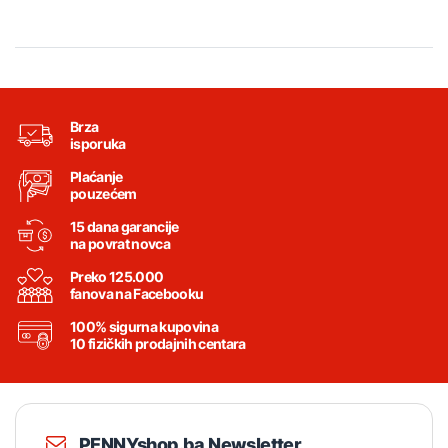
Brza
isporuka
Plaćanje
pouzećem
15 dana garancije
na povrat novca
Preko 125.000
fanova na Facebooku
100% sigurna kupovina
10 fizičkih prodajnih centara
PENNYshop.ba Newsletter