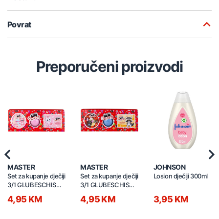
Povrat
Preporučeni proizvodi
Previous
Nex
MASTER
MASTER
JOHNSON
Set za kupanje dječiji
Set za kupanje dječiji
Losion dječiji 300ml
3/1 GLUBESCHIS
3/1 GLUBESCHIS
414919 rozi
414918 plavi
4,95 KM
4,95 KM
3,95 KM