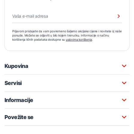
Prijavom pristajete da vam povremeno šaljemo akcijske cijene i novitete iz naše
ponude. Možete se odjaviti u bilo kojem trenutku. Informacije o načinu
korištenja ličnih podataka dostupne su
uslovima korištenja
.
Kupovina
Servisi
Informacije
Povežite se