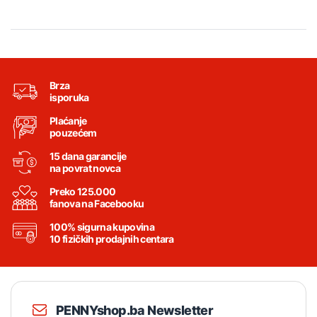
Brza
isporuka
Plaćanje
pouzećem
15 dana garancije
na povrat novca
Preko 125.000
fanova na Facebooku
100% sigurna kupovina
10 fizičkih prodajnih centara
PENNYshop.ba Newsletter