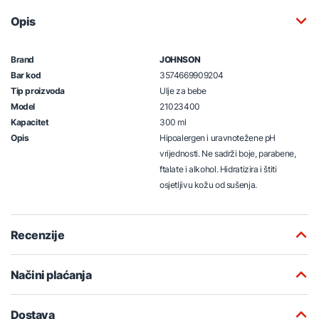
Opis
Brand
JOHNSON
Bar kod
3574669909204
Tip proizvoda
Ulje za bebe
Model
21023400
Kapacitet
300 ml
Opis
Hipoalergen i uravnotežene pH
vrijednosti. Ne sadrži boje, parabene,
ftalate i alkohol. Hidratizira i štiti
osjetljivu kožu od sušenja.
Recenzije
Načini plaćanja
Dostava