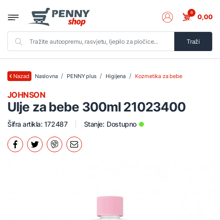
0
0,00
Traži
Naslovna
PENNY plus
Higijena
Kozmetika za bebe
Nazad
JOHNSON
Ulje za bebe 300ml 21023400
Šifra artikla: 172487
Stanje:
Dostupno