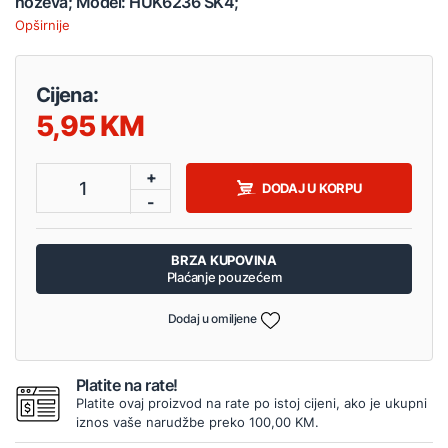
noževa; Model: HUK6236 SK4;
Opširnije
Cijena:
5,95
+
1
DODAJ U KORPU
-
BRZA KUPOVINA
Plaćanje pouzećem
Dodaj u omiljene
Platite na rate!
Platite ovaj proizvod na rate po istoj cijeni, ako je ukupni
iznos vaše narudžbe preko 100,00 KM.