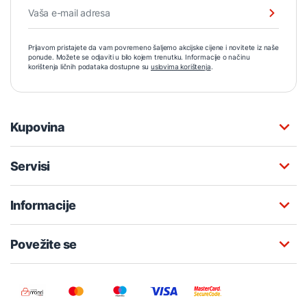
Prijavom pristajete da vam povremeno šaljemo akcijske cijene i novitete iz naše
ponude. Možete se odjaviti u bilo kojem trenutku. Informacije o načinu
korištenja ličnih podataka dostupne su
uslovima korištenja
.
Kupovina
Servisi
Informacije
Povežite se