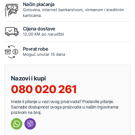
Način plaćanja
Gotovina, internet bankarstvom, virmanom i kreditnim
karticama.
Cijena dostave
12,00 KM po narudžbi
Povrat robe
Moguć unutar 15 dana
Nazovi i kupi
080 020 261
Imate li pitanje u vezi ovog proizvoda? Postavite pitanje.
Saznajte dostupnost ovoga proizvoda u našim trgovinama
pozivom na broj.