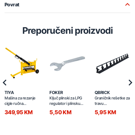
Povrat
Preporučeni proizvodi
Previous
Nex
TIYA
FOKER
QBRICK
Mašina za rezanje
Ključ plinski za LPG
Graničnik rešetke za
cigle ručna
regulator i plinsku
travu
430/140mm 64160
bocu E25 06300
1010x80x63mm 2/1
349,95 KM
5,50 KM
5,95 KM
crni