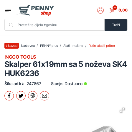
0
0,00
Traži
Naslovna
PENNY plus
Alati i mašine
Ručni alati i pribor
Nazad
INGCO TOOLS
Skalper 61x19mm sa 5 noževa SK4
HUK6236
Šifra artikla: 247867
Stanje:
Dostupno