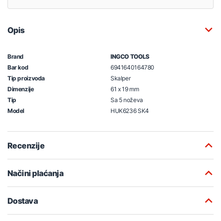
Opis
Brand
INGCO TOOLS
Bar kod
6941640164780
Tip proizvoda
Skalper
Dimenzije
61 x 19 mm
Tip
Sa 5 noževa
Model
HUK6236 SK4
Recenzije
Načini plaćanja
Dostava