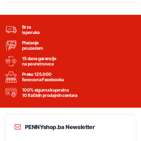
Brza
isporuka
Plaćanje
pouzećem
15 dana garancije
na povrat novca
Preko 125.000
fanova na Facebooku
100% sigurna kupovina
10 fizičkih prodajnih centara
PENNYshop.ba Newsletter