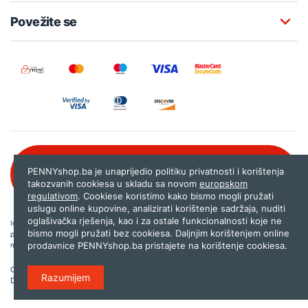
Povežite se
Besplatna korisnička podrška:
PENNYshop.ba je unaprijedio politiku privatnosti i korištenja
080 020 261
takozvanih cookiesa u skladu sa novom
europskom
regulativom
. Cookiese koristimo kako bismo mogli pružati
uslugu online kupovine, analizirati korištenje sadržaja, nuditi
oglašivačka rješenja, kao i za ostale funkcionalnosti koje ne
Internet trgovina PENNYshop.ba nastoji objavljivati samo provjerene i pravilne
bismo mogli pružati bez cookiesa. Daljnjim korištenjem online
podatke. Ako na našoj stranici otkrijete neistinite, odnosno neadekvatne informacije,
prodavnice PENNYshop.ba pristajete na korištenje cookiesa.
molimo vas da nam to javite na
shop@pennyplus.com
.
Copyright © 2026.
Penny plus d.o.o. Sarajevo
.
Razumijem
Dizajn i programiranje:
Lampa.ba