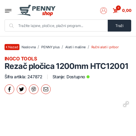
0
0,00
Traži
Naslovna
PENNY plus
Alati i mašine
Ručni alati i pribor
Nazad
INGCO TOOLS
Rezač pločica 1200mm HTC12001
Šifra artikla: 247872
Stanje:
Dostupno