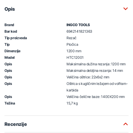
Opis
Brand
INGCO TOOLS
Bar kod
6942141821363
Tip proizvoda
Rezač
Tip
Pločica
Dimenzije
1200 mm
Model
HTC12001
Opis
Maksimalna dužina rezanja: 1200 mm
Opis
Maksimalna debljina rezanja: 14 mm
Opis
Veličina oštrice: 22x6x2 mm
Opis
Oštrica s kugličnim ležajem od volfram-
karbida
Opis
Veličina čelične baze: 1400X200 mm
Težina
15,7 kg
Recenzije