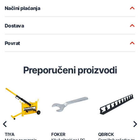
Načini plaćanja
Dostava
Povrat
Preporučeni proizvodi
Previous
Nex
TIYA
FOKER
QBRICK
Mašina za rezanje
Ključ plinski za LPG
Graničnik rešetke za