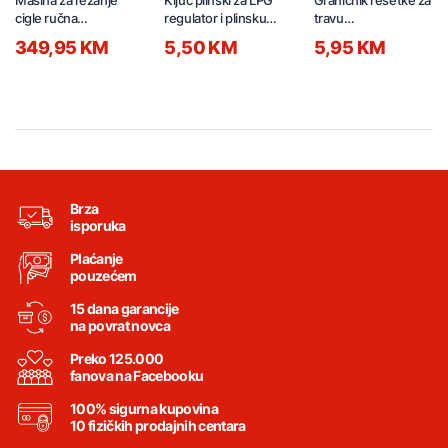
cigle ručna
regulator i plinsku
travu
430/140mm 64160
bocu E25 06300
1010x80x63mm 2/1
349,95 KM
5,50 KM
5,95 KM
crni
Brza
isporuka
Plaćanje
pouzećem
15 dana garancije
na povrat novca
Preko 125.000
fanova na Facebooku
100% sigurna kupovina
10 fizičkih prodajnih centara