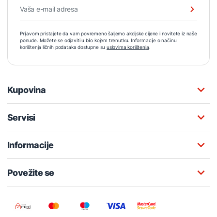
Prijavom pristajete da vam povremeno šaljemo akcijske cijene i novitete iz naše
ponude. Možete se odjaviti u bilo kojem trenutku. Informacije o načinu
korištenja ličnih podataka dostupne su
uslovima korištenja
.
Kupovina
Servisi
Informacije
Povežite se