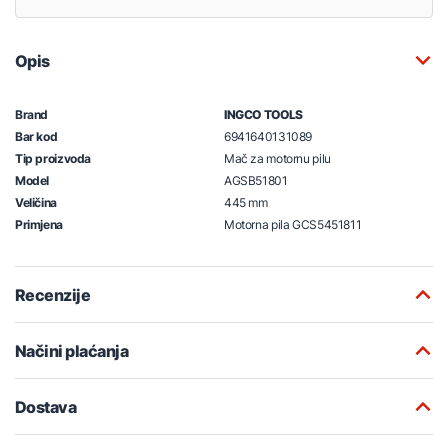
Opis
Brand
INGCO TOOLS
Bar kod
6941640131089
Tip proizvoda
Mač za motornu pilu
Model
AGSB51801
Veličina
445 mm
Primjena
Motorna pila GCS5451811
Recenzije
Načini plaćanja
Dostava