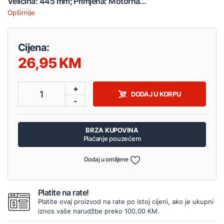
Veličina: 445 mm; Primjena: Motorna...
Opširnije
Cijena:
26,95
+
1
DODAJ U KORPU
-
BRZA KUPOVINA
Plaćanje pouzećem
Dodaj u omiljene
Platite na rate!
Platite ovaj proizvod na rate po istoj cijeni, ako je ukupni
iznos vaše narudžbe preko 100,00 KM.