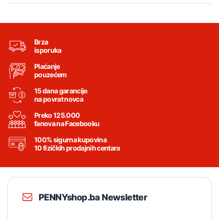
Brza
isporuka
Plaćanje
pouzećem
15 dana garancije
na povrat novca
Preko 125.000
fanova na Facebooku
100% sigurna kupovina
10 fizičkih prodajnih centara
PENNYshop.ba Newsletter