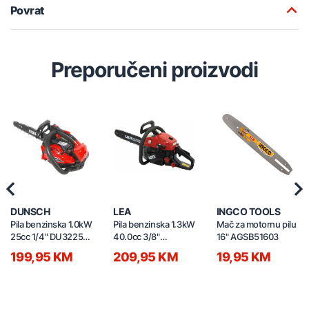
Povrat
Preporučeni proizvodi
Previous
Nex
DUNSCH
LEA
INGCO TOOLS
Pila benzinska 1.0kW
Pila benzinska 1.3kW
Mač za motornu pilu
25cc 1/4" DU32250-
40.0cc 3/8"
16" AGSB51603
25AC
LE32400-40A
199,95 KM
209,95 KM
19,95 KM