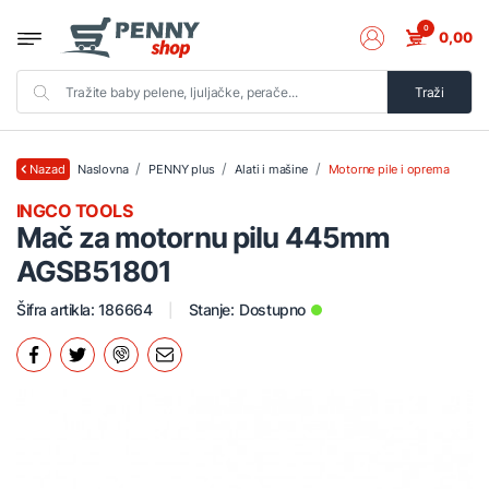
0
0,00
Traži
Naslovna
PENNY plus
Alati i mašine
Motorne pile i oprema
Nazad
INGCO TOOLS
Mač za motornu pilu 445mm
AGSB51801
Šifra artikla: 186664
Stanje:
Dostupno