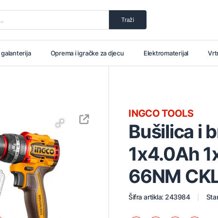
Traži
i galanterija
Oprema i igračke za djecu
Elektromaterijal
Vrt
INGCO TOOLS
Bušilica i
1x4.0Ah 1
66NM CKL
Šifra artikla: 243984
Stan