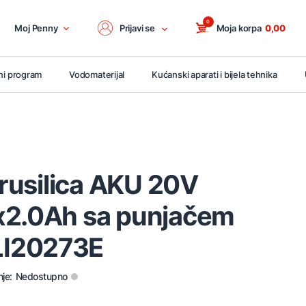
0
Moj Penny
Prijavi se
Moja korpa
0,00
ni program
Vodomaterijal
Kućanski aparati i bijela tehnika
 brusilica AKU 20V
x2.0Ah sa punjačem
I20273E
je:
Nedostupno