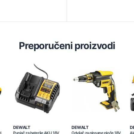
Preporučeni proizvodi
DEWALT
DEWALT
D
H
Punjač za baterije AKU 18V
Odvijač za gipsane ploče 18V
Al