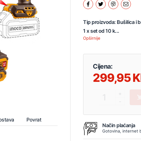
Tip proizvoda: Bušilica i 
1 x set od 10 k...
Opširnije
Cijena:
299,95
+
1
-
ostava
Povrat
Način plaćanja
Gotovina, internet 