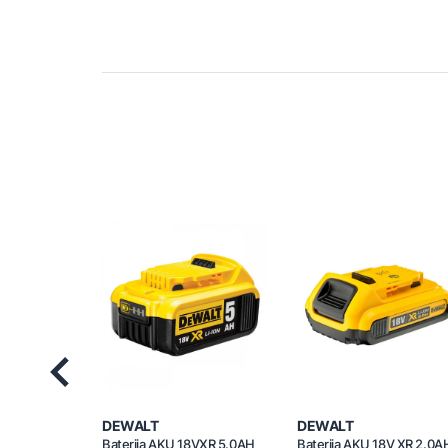
Previous
DEWALT
DEWALT
Baterija AKU 18VXR 5.0AH
Baterija AKU 18V XR 2.0A