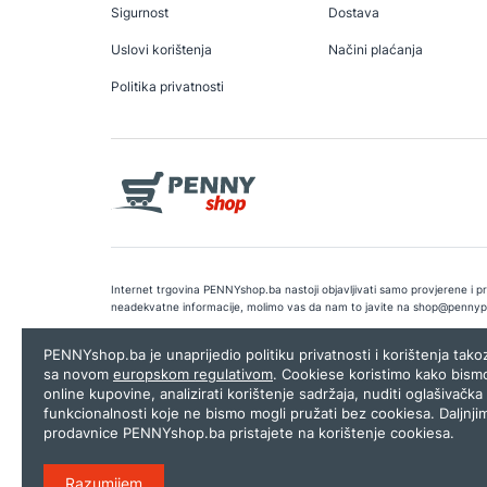
Sigurnost
Dostava
Uslovi korištenja
Načini plaćanja
Politika privatnosti
Internet trgovina PENNYshop.ba nastoji objavljivati samo provjerene i pra
neadekvatne informacije, molimo vas da nam to javite na
shop@pennyp
Copyright © 2026.
Penny plus d.o.o. Sarajevo
.
Dizajn i programiranj
PENNYshop.ba je unaprijedio politiku privatnosti i korištenja tak
sa novom
europskom regulativom
. Cookiese koristimo kako bism
online kupovine, analizirati korištenje sadržaja, nuditi oglašivačka 
funkcionalnosti koje ne bismo mogli pružati bez cookiesa. Daljnji
prodavnice PENNYshop.ba pristajete na korištenje cookiesa.
Razumijem