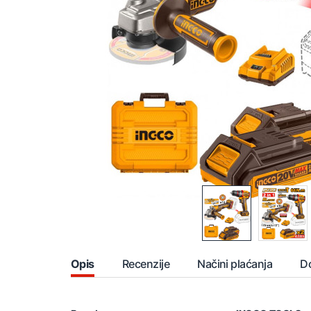
Opis
Recenzije
Načini plaćanja
D