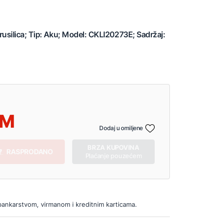
brusilica; Tip: Aku; Model: CKLI20273E; Sadržaj:
Dodaj u omiljene
BRZA KUPOVINA
RASPRODANO
Plaćanje pouzećem
bankarstvom, virmanom i kreditnim karticama.