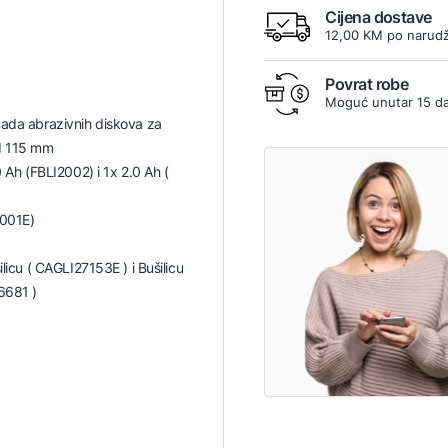
Cijena dostave
12,00 KM po narudž
Povrat robe
Moguć unutar 15 d
mada abrazivnih diskova za
d 115 mm
0 Ah (FBLI2002) i 1x 2.0 Ah (
2001E)
ilicu ( CAGLI27153E ) i Bušilicu
6681 )