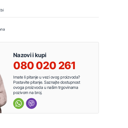
bi
ana
Nazovi i kupi
080 020 261
Imate li pitanje u vezi ovog proizvoda?
Postavite pitanje. Saznajte dostupnost
ovoga proizvoda u našim trgovinama
pozivom na broj.