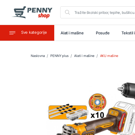
Sve kategorije
aštitu
Ugostiteljstvo
Alati i mašine
Posuđe
Tekstil 
Naslovna
PENNY plus
Alati i mašine
AKU mašine