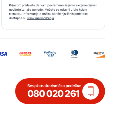
Prijavom pristajete da vam povremeno šaljemo akcijske cijene i
novitete iz naše ponude. Možete se odjaviti u bilo kojem
trenutku. Informacije o načinu korištenja ličnih podataka
dostupne su
uslovima korištenja
.
Besplatna korisnička podrška:
080 020 261