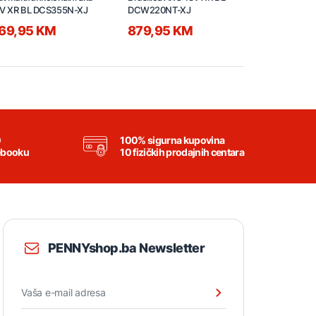
V XR BL DCS355N-XJ
DCW220NT-XJ
BL DCW210
69,95 KM
879,95 KM
419,95 
0
100% sigurna kupovina
ebooku
10 fizičkih prodajnih centara
PENNYshop.ba Newsletter