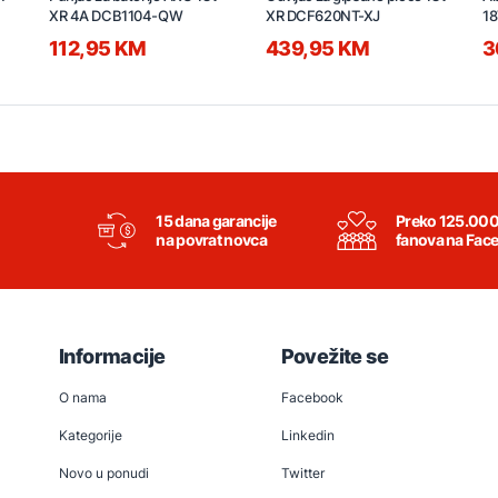
XR 4A DCB1104-QW
XR DCF620NT-XJ
18
112,95 KM
439,95 KM
3
15 dana garancije
Preko 125.00
na povrat novca
fanova na Fac
Informacije
Povežite se
O nama
Facebook
Kategorije
Linkedin
Novo u ponudi
Twitter