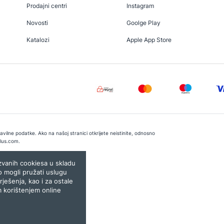
Prodajni centri
Instagram
Novosti
Goolge Play
Katalozi
Apple App Store
vilne podatke. Ako na našoj stranici otkrijete neistinite, odnosno
lus.com
.
e:
Lampa.ba
ozvanih cookiesa u skladu
o mogli pružati uslugu
rješenja, kao i za ostale
m korištenjem online