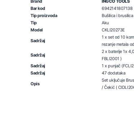
Brand
INGCO TOOLS
Bar kod
6942141807138
Tip proizvoda
Bušilica i brusilica
Tip
Aku
Model
CKLI20273E
1 x set od 10 ko
Sadržaj
rezanje metala o
2 x baterije 1x 4,
Sadržaj
FBLI2001 )
Sadržaj
1 x punjač (FCLI
Sadržaj
47 dodataka
Set uključuje Brus
Opis
/ Čekić ( CIDLI20