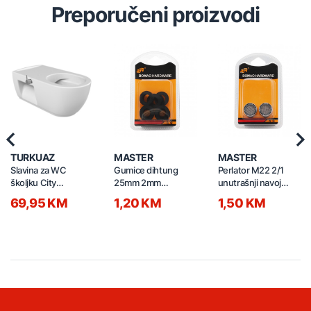
Preporučeni proizvodi
Previous
Nex
TURKUAZ
MASTER
MASTER
Slavina za WC
Gumice dihtung
Perlator M22 2/1
školjku City
25mm 2mm
unutrašnji navoj
AS00205020
01210158
01210138
69,95 KM
1,20 KM
1,50 KM