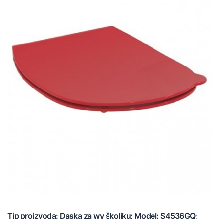
Tip proizvoda: Daska za wv školjku; Model: S4536GQ;