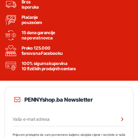
Brza
isporuka
Plaćanje
pouzećem
15 dana garancije
na povrat novca
Preko 125.000
fanova na Facebooku
100% sigurna kupovina
10 fizičkih prodajnih centara
PENNYshop.ba Newsletter
Prijavom pristajete da vam povremeno šaljemo akcijske cijene i novitete iz naše