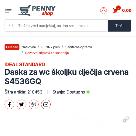
0
0,00
Traži
Naslovna
PENNY plus
Sanitarna oprema
Nazad
Rezervni dijelovi za sanitariju
IDEAL STANDARD
Daska za wc školjku dječija crvena
S4536GQ
Šifra artikla: 210453
Stanje:
Dostupno