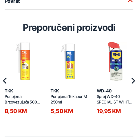
Povrat
Preporučeni proizvodi
Previous
Nex
TKK
TKK
WD-40
Pur pjena
Pur pjena Tekapur M
Sprej WD-40
Brzovezujuća 500ml
250ml
SPECIALIST WHITE
159754
LITHIUM GREASE
8,50 KM
5,50 KM
19,95 KM
400ml