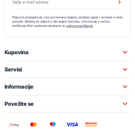
Prijavom pristajete da vam povremeno šaljemo akcijske cijene i novitete iz naše
ponude. Možete se odjaviti u bilo kojem trenutku. Informacije o načinu
korištenja ličnih podataka dostupne su
uslovima korištenja
.
Kupovina
Servisi
Informacije
Povežite se