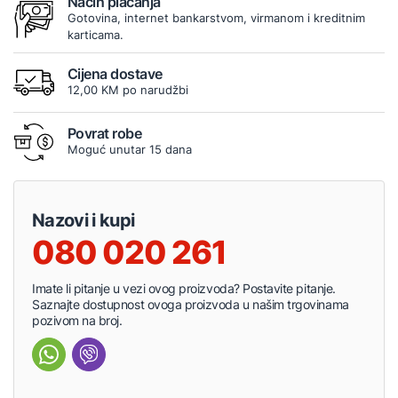
Način plaćanja
Gotovina, internet bankarstvom, virmanom i kreditnim
karticama.
Cijena dostave
12,00 KM po narudžbi
Povrat robe
Moguć unutar 15 dana
Nazovi i kupi
080 020 261
Imate li pitanje u vezi ovog proizvoda? Postavite pitanje.
Saznajte dostupnost ovoga proizvoda u našim trgovinama
pozivom na broj.