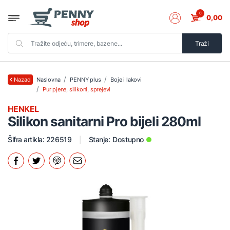
0
0,00
Traži
Naslovna
PENNY plus
Boje i lakovi
Nazad
Pur pjene, silikoni, sprejevi
HENKEL
Silikon sanitarni Pro bijeli 280ml
Šifra artikla: 226519
Stanje:
Dostupno