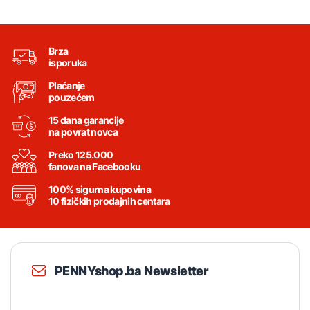
Brza
isporuka
Plaćanje
pouzećem
15 dana garancije
na povrat novca
Preko 125.000
fanova na Facebooku
100% sigurna kupovina
10 fizičkih prodajnih centara
PENNYshop.ba Newsletter