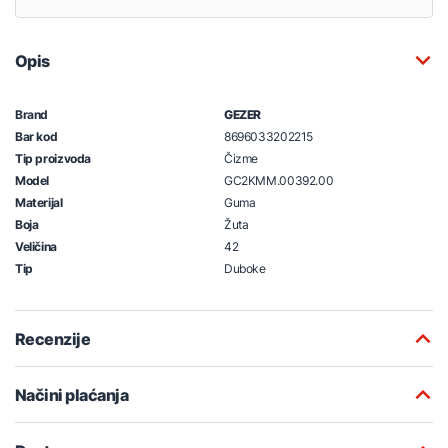
Opis
Brand
GEZER
Bar kod
8696033202215
Tip proizvoda
Čizme
Model
GC2KMM.00392.00
Materijal
Guma
Boja
Žuta
Veličina
42
Tip
Duboke
Recenzije
Načini plaćanja