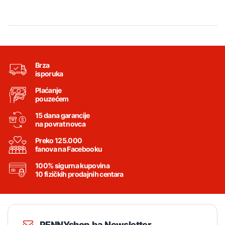
Brza
isporuka
Plaćanje
pouzećem
15 dana garancije
na povrat novca
Preko 125.000
fanova na Facebooku
100% sigurna kupovina
10 fizičkih prodajnih centara
PENNYshop.ba Newsletter