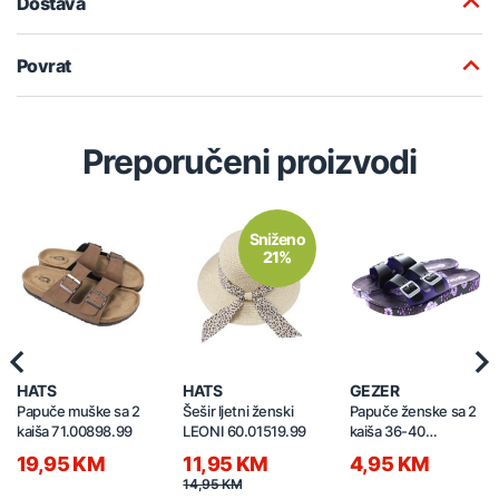
Dostava
Povrat
Preporučeni proizvodi
Sniženo
21%
Previous
Nex
HATS
HATS
GEZER
Papuče muške sa 2
Šešir ljetni ženski
Papuče ženske sa 2
kaiša 71.00898.99
LEONI 60.01519.99
kaiša 36-40
GT6YZE.14812.01
19,95 KM
11,95 KM
4,95 KM
14,95 KM