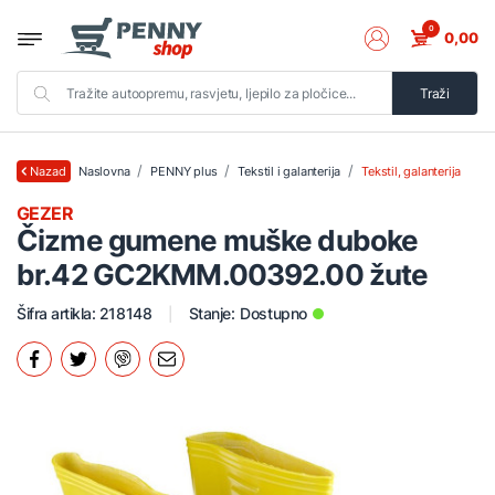
0
0,00
Traži
Naslovna
PENNY plus
Tekstil i galanterija
Tekstil, galanterija
Nazad
GEZER
Čizme gumene muške duboke
br.42 GC2KMM.00392.00 žute
Šifra artikla: 218148
Stanje:
Dostupno