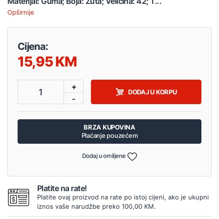
Materijal: Guma; Boja: Žuta; Veličina: 42; T...
Opširnije
Cijena:
15,95
+
1
DODAJ U KORPU
-
BRZA KUPOVINA
Plaćanje pouzećem
Dodaj u omiljene
Platite na rate!
Platite ovaj proizvod na rate po istoj cijeni, ako je ukupni
iznos vaše narudžbe preko 100,00 KM.