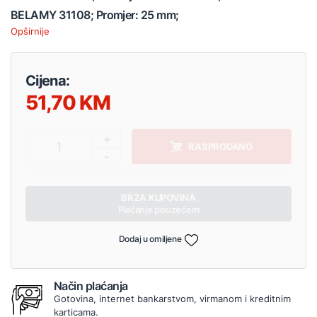
BELAMY 31108; Promjer: 25 mm;
Opširnije
Cijena:
51,70
+
1
RASPRODANO
-
BRZA KUPOVINA
Plaćanje pouzećem
Dodaj u omiljene
Način plaćanja
Gotovina, internet bankarstvom, virmanom i kreditnim
karticama.