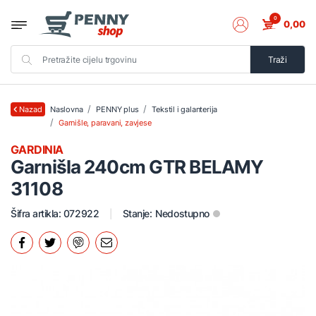
0
0,00
Traži
Naslovna
PENNY plus
Tekstil i galanterija
Nazad
Garnišle, paravani, zavjese
GARDINIA
Garnišla 240cm GTR BELAMY
31108
Šifra artikla: 072922
Stanje:
Nedostupno