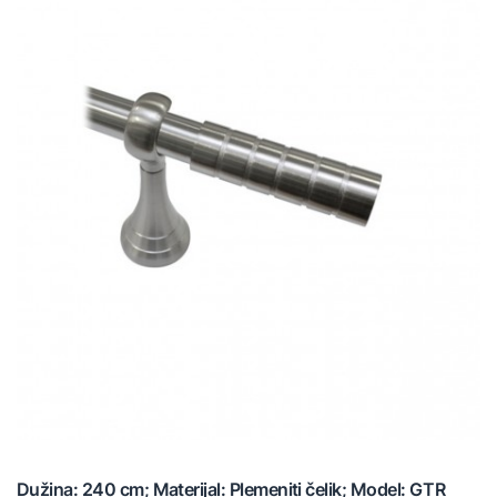
Dužina: 240 cm; Materijal: Plemeniti čelik; Model: GTR