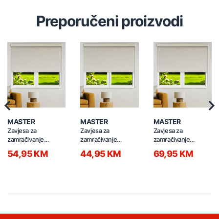
Preporučeni proizvodi
Previous
Nex
MASTER
MASTER
MASTER
Zavjesa za
Zavjesa za
Zavjesa za
zamračivanje
zamračivanje
zamračivanje
100x260cm SUN-
80x260cm SUN-JC-
160x160cm SUN-
54,95 KM
44,95 KM
69,95 KM
JC-B5 bijela
B4 bijela
JC-B3 bijela