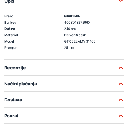
Opis
Brand
GARDINIA
Bar kod
4003018272960
Dužina
240 cm
Materijal
Plemeniti čelik
Model
GTR BELAMY 31108
Promjer
25 mm
Recenzije
Načini plaćanja
Dostava
Povrat