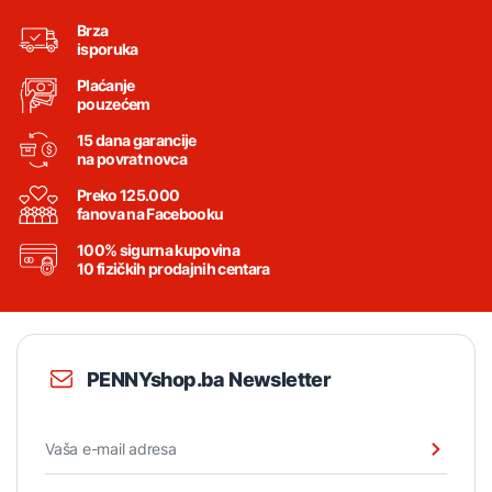
Brza
isporuka
Plaćanje
pouzećem
15 dana garancije
na povrat novca
Preko 125.000
fanova na Facebooku
100% sigurna kupovina
10 fizičkih prodajnih centara
PENNYshop.ba Newsletter