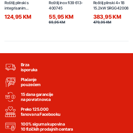
Roštilj plinski s
Roštilj inox fi39 613-
Roštilj plinski 4+1B
integrisanim
400745
15.2kW SRGG42008
priključkom bez
124,95 KM
55,95 KM
383,95 KM
boce DINAMIKO
69,95 KM
479,95 KM
02910
Brza
isporuka
Plaćanje
pouzećem
15 dana garancije
na povrat novca
Preko 125.000
fanova na Facebooku
100% sigurna kupovina
10 fizičkih prodajnih centara