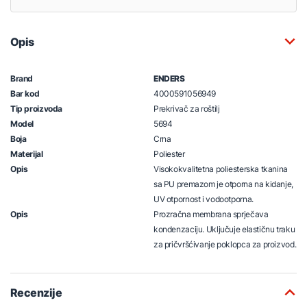
Opis
Brand
ENDERS
Bar kod
4000591056949
Tip proizvoda
Prekrivač za roštilj
Model
5694
Boja
Crna
Materijal
Poliester
Opis
Visokokvalitetna poliesterska tkanina
sa PU premazom je otporna na kidanje,
UV otpornost i vodootporna.
Opis
Prozračna membrana sprječava
kondenzaciju. Uključuje elastičnu traku
za pričvršćivanje poklopca za proizvod.
Recenzije