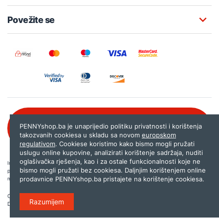
Povežite se
Besplatna korisnička podrška:
PENNYshop.ba je unaprijedio politiku privatnosti i korištenja
080 020 261
takozvanih cookiesa u skladu sa novom
europskom
regulativom
. Cookiese koristimo kako bismo mogli pružati
uslugu online kupovine, analizirati korištenje sadržaja, nuditi
oglašivačka rješenja, kao i za ostale funkcionalnosti koje ne
Internet trgovina PENNYshop.ba nastoji objavljivati samo provjerene i pravilne
bismo mogli pružati bez cookiesa. Daljnjim korištenjem online
podatke. Ako na našoj stranici otkrijete neistinite, odnosno neadekvatne informacije,
prodavnice PENNYshop.ba pristajete na korištenje cookiesa.
molimo vas da nam to javite na
shop@pennyplus.com
.
Copyright © 2026.
Penny plus d.o.o. Sarajevo
.
Razumijem
Dizajn i programiranje:
Lampa.ba