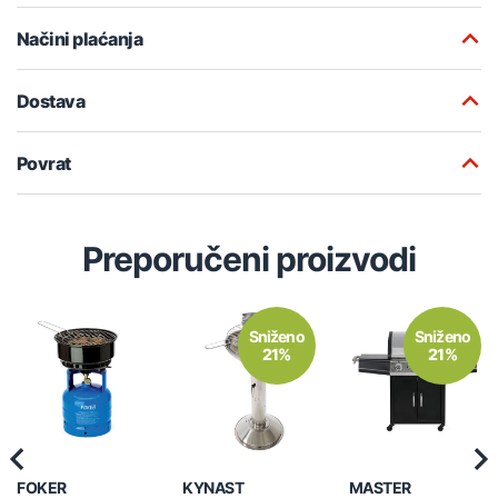
Načini plaćanja
Dostava
Povrat
Preporučeni proizvodi
Sniženo
Sniženo
21%
21%
Previous
Nex
FOKER
KYNAST
MASTER