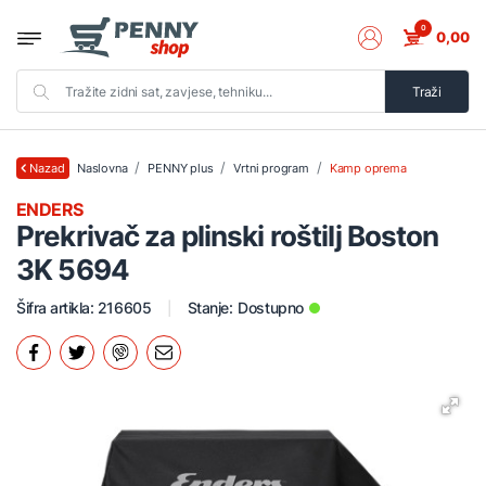
0
0,00
Traži
Naslovna
PENNY plus
Vrtni program
Kamp oprema
Nazad
ENDERS
Prekrivač za plinski roštilj Boston
3K 5694
Šifra artikla: 216605
Stanje:
Dostupno