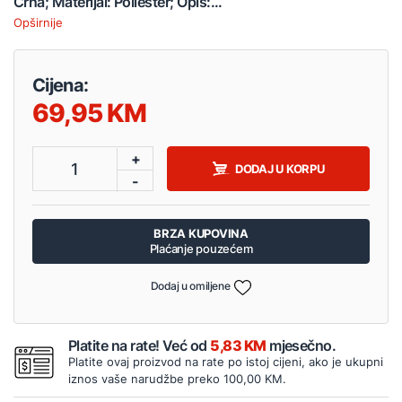
Crna; Materijal: Poliester; Opis:...
Opširnije
Cijena:
69,95
+
1
DODAJ U KORPU
-
BRZA KUPOVINA
Plaćanje pouzećem
Dodaj u omiljene
Platite na rate! Već od
5,83 KM
mjesečno.
Platite ovaj proizvod na rate po istoj cijeni, ako je ukupni
iznos vaše narudžbe preko 100,00 KM.