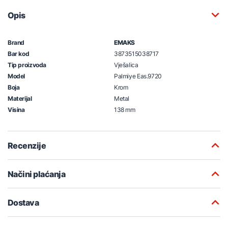
Opis
Brand
EMAKS
Bar kod
3873515038717
Tip proizvoda
Vješalica
Model
Palmiye Eas.9720
Boja
Krom
Materijal
Metal
Visina
138 mm
Recenzije
Načini plaćanja
Dostava