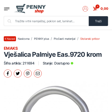
0
0,00
Traži
Naslovna
PENNY plus
Pločasti materijal
Stolarski pribor
Nazad
EMAKS
Vješalica Palmiye Eas.9720 krom
Šifra artikla: 211694
Stanje:
Dostupno