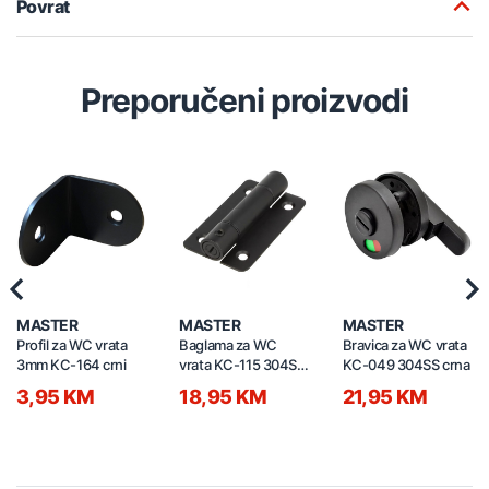
Povrat
Preporučeni proizvodi
Previous
Nex
MASTER
MASTER
MASTER
Profil za WC vrata
Baglama za WC
Bravica za WC vrata
3mm KC-164 crni
vrata KC-115 304SS
KC-049 304SS crna
crna
3,95 KM
18,95 KM
21,95 KM