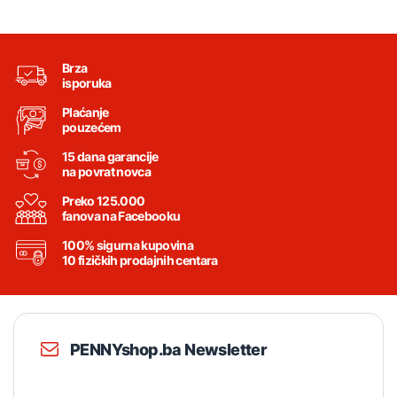
Brza
isporuka
Plaćanje
pouzećem
15 dana garancije
na povrat novca
Preko 125.000
fanova na Facebooku
100% sigurna kupovina
10 fizičkih prodajnih centara
PENNYshop.ba Newsletter