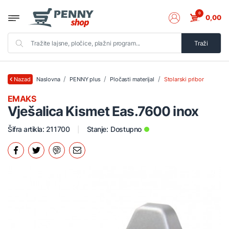
0
0,00
Traži
Naslovna
PENNY plus
Pločasti materijal
Stolarski pribor
Nazad
EMAKS
Vješalica Kismet Eas.7600 inox
Šifra artikla: 211700
Stanje:
Dostupno