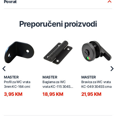
Povrat
Preporučeni proizvodi
Previous
Nex
MASTER
MASTER
MASTER
Profil za WC vrata
Baglama za WC
Bravica za WC vrata
3mm KC-164 crni
vrata KC-115 304SS
KC-049 304SS crna
crna
3,95 KM
18,95 KM
21,95 KM