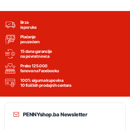
Brza
isporuka
Plaćanje
pouzećem
15 dana garancije
na povrat novca
Preko 125.000
fanova na Facebooku
100% sigurna kupovina
10 fizičkih prodajnih centara
PENNYshop.ba Newsletter