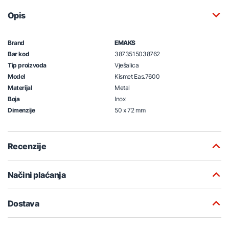
Opis
Brand
EMAKS
Bar kod
3873515038762
Tip proizvoda
Vješalica
Model
Kismet Eas.7600
Materijal
Metal
Boja
Inox
Dimenzije
50 x 72 mm
Recenzije
Načini plaćanja
Dostava