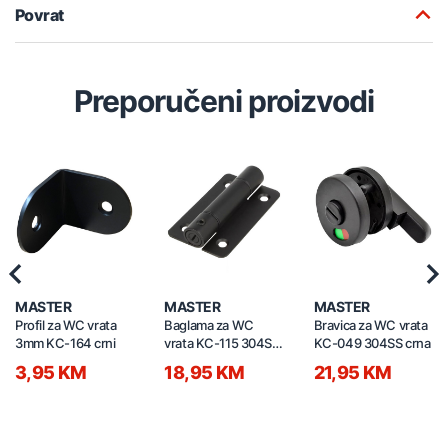
Povrat
Preporučeni proizvodi
Previous
Nex
MASTER
MASTER
MASTER
Profil za WC vrata
Baglama za WC
Bravica za WC vrata
3mm KC-164 crni
vrata KC-115 304SS
KC-049 304SS crna
crna
3,95 KM
18,95 KM
21,95 KM