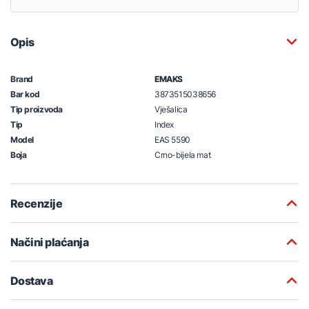
Opis
Brand
EMAKS
Bar kod
3873515038656
Tip proizvoda
Vješalica
Tip
Index
Model
EAS 5590
Boja
Crno-bijela mat
Recenzije
Načini plaćanja
Dostava