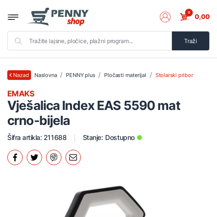
0
0,00
Traži
Naslovna
PENNY plus
Pločasti materijal
Stolarski pribor
Nazad
EMAKS
Vješalica Index EAS 5590 mat
crno-bijela
Šifra artikla: 211688
Stanje:
Dostupno