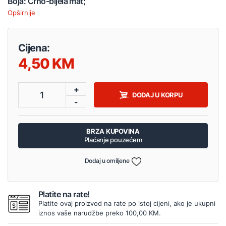
Boja: Crno-bijela mat;
Opširnije
Cijena:
4,50
+
1
DODAJ U KORPU
-
BRZA KUPOVINA
Plaćanje pouzećem
Dodaj u omiljene
Platite na rate!
Platite ovaj proizvod na rate po istoj cijeni, ako je ukupni
iznos vaše narudžbe preko 100,00 KM.