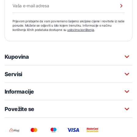
Prijavom pristajete da vam povremeno šaljemo akcijske cijene i novitete iz naše
ponude. Možete se odjaviti u bilo kojem trenutku. Informacije o načinu
korištenja ličnih podataka dostupne su
uslovima korištenja
.
Kupovina
Servisi
Informacije
Povežite se