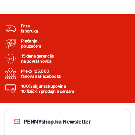
Brza
isporuka
Plaćanje
pouzećem
15 dana garancije
na povrat novca
Preko 125.000
fanova na Facebooku
100% sigurna kupovina
10 fizičkih prodajnih centara
PENNYshop.ba Newsletter