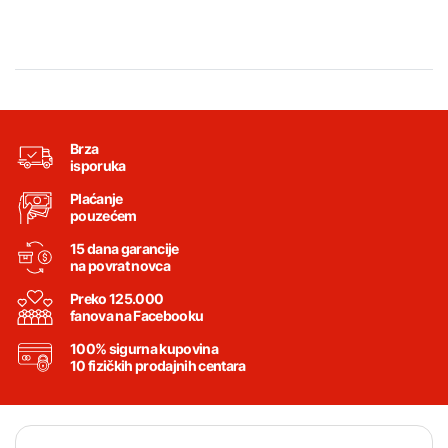
Brza
isporuka
Plaćanje
pouzećem
15 dana garancije
na povrat novca
Preko 125.000
fanova na Facebooku
100% sigurna kupovina
10 fizičkih prodajnih centara