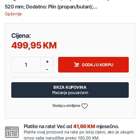
520 mm; Dodatno: Plin (propan/butan);...
Opširnije
Cijena:
499,95
+
1
DODAJ U KORPU
-
BRZA KUPOVINA
Plaćanje pouzećem
Dodaj u omiljene
Platite na rate! Već od
41,66 KM
mjesečno.
Platite ovaj proizvod na rate po istoj cijeni, ako je ukupni
iznos vaše narudžbe preko 100,00 KM.