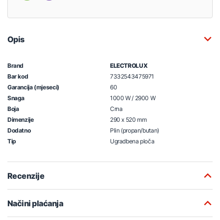
Opis
Brand
ELECTROLUX
Bar kod
7332543475971
Garancija (mjeseci)
60
Snaga
1000 W / 2900 W
Boja
Crna
Dimenzije
290 x 520 mm
Dodatno
Plin (propan/butan)
Tip
Ugradbena ploča
Recenzije
Načini plaćanja