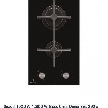
Snaga: 1000 W / 2900 W; Boja: Crna; Dimenzije: 290 x