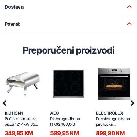
Dostava
Povrat
Preporučeni proizvodi
Previous
Nex
BIGHORN
AEG
ELECTROLUX
Pećnica plinska za
Ploča ugradbena
Pećnica ugradbena
pizzu 12" 4kW SS
HK624000XB
pirolitička
SRGG18003
EOF4P74X
349,95 KM
599,95 KM
899,90 KM