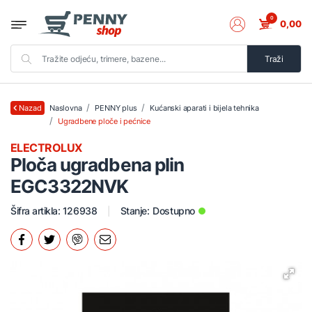
0
0,00
Traži
Naslovna
PENNY plus
Kućanski aparati i bijela tehnika
Nazad
Ugradbene ploče i pećnice
ELECTROLUX
Ploča ugradbena plin
EGC3322NVK
Šifra artikla: 126938
Stanje:
Dostupno