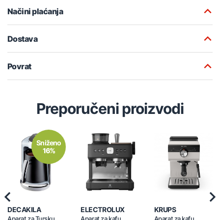
Načini plaćanja
Dostava
Povrat
Preporučeni proizvodi
Sniženo
16%
Previous
Nex
DECAKILA
ELECTROLUX
KRUPS
Aparat za Tursku
Aparat za kafu
Aparat za kafu