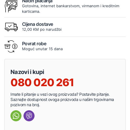
Način plaćanja
Gotovina, internet bankarstvom, virmanom i kreditnim
karticama.
Cijena dostave
12,00 KM po narudžbi
Povrat robe
Moguć unutar 15 dana
Nazovi i kupi
080 020 261
Imate li pitanje u vezi ovog proizvoda? Postavite pitanje.
Saznajte dostupnost ovoga proizvoda u našim trgovinama
pozivom na broj.