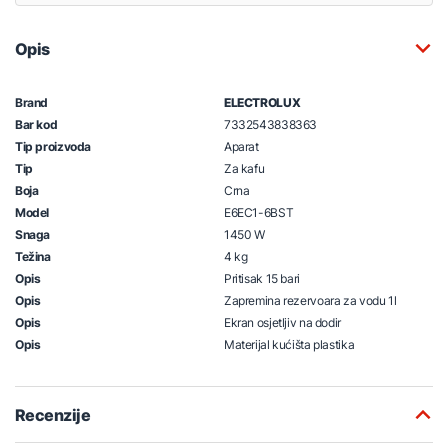
Opis
Brand
ELECTROLUX
Bar kod
7332543838363
Tip proizvoda
Aparat
Tip
Za kafu
Boja
Crna
Model
E6EC1-6BST
Snaga
1450 W
Težina
4 kg
Opis
Pritisak 15 bari
Opis
Zapremina rezervoara za vodu 1l
Opis
Ekran osjetljiv na dodir
Opis
Materijal kućišta plastika
Recenzije