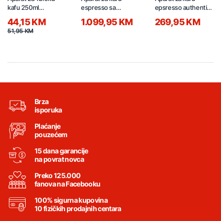
kafu 250ml
espresso sa
epsresso authentic
KECF030B
integrisanim mlinom
XP381B10
44,15 KM
1.099,95 KM
269,95 KM
E8EC1-8BP
51,95 KM
Brza
isporuka
Plaćanje
pouzećem
15 dana garancije
na povrat novca
Preko 125.000
fanova na Facebooku
100% sigurna kupovina
10 fizičkih prodajnih centara