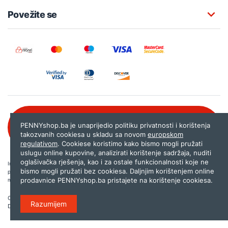
Povežite se
Besplatna korisnička podrška:
PENNYshop.ba je unaprijedio politiku privatnosti i korištenja
080 020 261
takozvanih cookiesa u skladu sa novom
europskom
regulativom
. Cookiese koristimo kako bismo mogli pružati
uslugu online kupovine, analizirati korištenje sadržaja, nuditi
oglašivačka rješenja, kao i za ostale funkcionalnosti koje ne
Internet trgovina PENNYshop.ba nastoji objavljivati samo provjerene i pravilne
bismo mogli pružati bez cookiesa. Daljnjim korištenjem online
podatke. Ako na našoj stranici otkrijete neistinite, odnosno neadekvatne informacije,
prodavnice PENNYshop.ba pristajete na korištenje cookiesa.
molimo vas da nam to javite na
shop@pennyplus.com
.
Copyright © 2026.
Penny plus d.o.o. Sarajevo
.
Razumijem
Dizajn i programiranje:
Lampa.ba