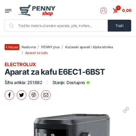
0
0,00
Traži
Naslovna
PENNY plus
Kućanski aparati i bijela tehnika
Nazad
Aparati za kafu
ELECTROLUX
Aparat za kafu E6EC1-6BST
Šifra artikla: 251682
Stanje:
Dostupno