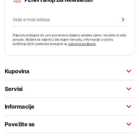
Prijavom pristajete da vam povremeno šaljemo akcijske cijene i novitete iz naše
ponude. Možete se odjaviti u bilo kojem trenutku. Informacije o načinu
korištenja ličnih podataka dostupne su
uslovima korištenja
.
Kupovina
Servisi
Informacije
Povežite se