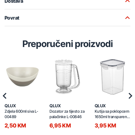
Dostava
Povrat
Preporučeni proizvodi
Previous
Nex
QLUX
QLUX
QLUX
Zdjela 600ml siva L-
Dozator za tijesto za
Kutija sa poklopcem
00489
palačinke L-00846
1650ml transparent
L-00890-2
2,50 KM
6,95 KM
3,95 KM