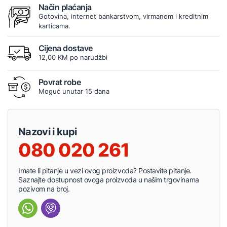
Način plaćanja
Gotovina, internet bankarstvom, virmanom i kreditnim
karticama.
Cijena dostave
12,00 KM po narudžbi
Povrat robe
Moguć unutar 15 dana
Nazovi i kupi
080 020 261
Imate li pitanje u vezi ovog proizvoda? Postavite pitanje.
Saznajte dostupnost ovoga proizvoda u našim trgovinama
pozivom na broj.