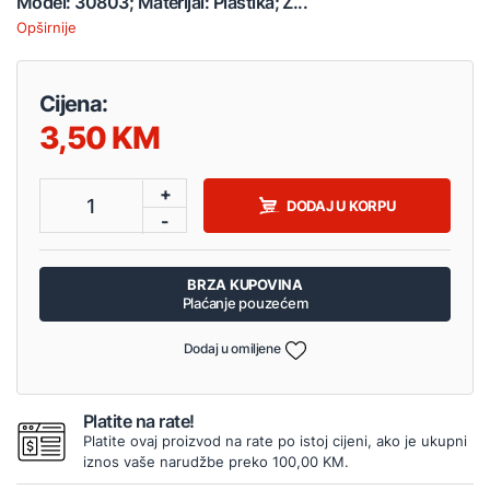
Model: 30803; Materijal: Plastika; Z...
Opširnije
Cijena:
3,50
+
1
DODAJ U KORPU
-
BRZA KUPOVINA
Plaćanje pouzećem
Dodaj u omiljene
Platite na rate!
Platite ovaj proizvod na rate po istoj cijeni, ako je ukupni
iznos vaše narudžbe preko 100,00 KM.