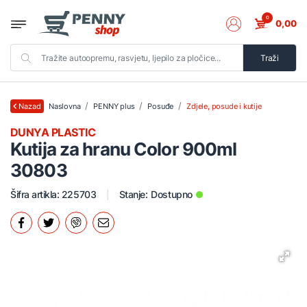
0
0,00
Traži
Naslovna
PENNY plus
Posuđe
Zdjele, posude i kutije
Nazad
DUNYA PLASTIC
Kutija za hranu Color 900ml
30803
Šifra artikla: 225703
Stanje:
Dostupno