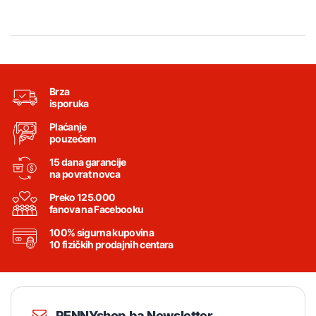
Brza
isporuka
Plaćanje
pouzećem
15 dana garancije
na povrat novca
Preko 125.000
fanova na Facebooku
100% sigurna kupovina
10 fizičkih prodajnih centara
PENNYshop.ba Newsletter