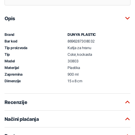
Opis
Brand
DUNYA PLASTIC
Bar kod
8696287308032
Tip proizvoda
Kutija za hranu
Tip
Color, kockasta
Model
30803
Materijal
Plastika
Zapremina
900 ml
Dimenzije
15 x 8 cm
Recenzije
Načini plaćanja