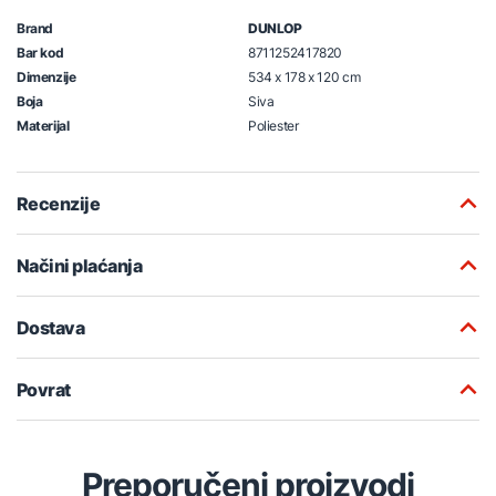
Brand
DUNLOP
Bar kod
8711252417820
Dimenzije
534 x 178 x 120 cm
Boja
Siva
Materijal
Poliester
Recenzije
Načini plaćanja
Dostava
Povrat
Preporučeni proizvodi