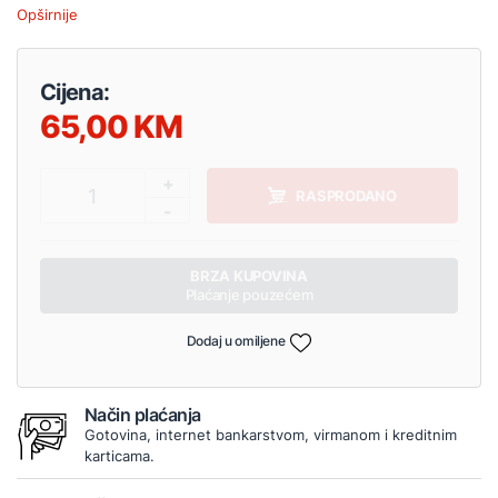
Opširnije
Cijena:
65,00
+
1
RASPRODANO
-
BRZA KUPOVINA
Plaćanje pouzećem
Dodaj u omiljene
Način plaćanja
Gotovina, internet bankarstvom, virmanom i kreditnim
karticama.