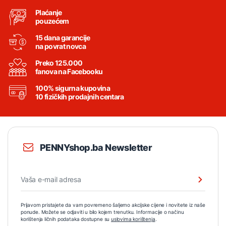
Plaćanje
pouzećem
15 dana garancije
na povrat novca
Preko 125.000
fanova na Facebooku
100% sigurna kupovina
10 fizičkih prodajnih centara
PENNYshop.ba Newsletter
Prijavom pristajete da vam povremeno šaljemo akcijske cijene i novitete iz naše
ponude. Možete se odjaviti u bilo kojem trenutku. Informacije o načinu
korištenja ličnih podataka dostupne su
uslovima korištenja
.