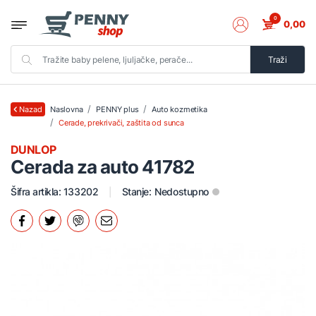
0
0,00
Traži
Naslovna
PENNY plus
Auto kozmetika
Nazad
Cerade, prekrivači, zaštita od sunca
DUNLOP
Cerada za auto 41782
Šifra artikla: 133202
Stanje:
Nedostupno