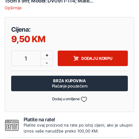
15cm x 9m; Model: DV0911-114; Mate...
Opširnije
Cijena:
9,50
+
1
DODAJ U KORPU
-
BRZA KUPOVINA
Plaćanje pouzećem
Dodaj u omiljene
Platite na rate!
Platite ovaj proizvod na rate po istoj cijeni, ako je ukupni
iznos vaše narudžbe preko 100,00 KM.