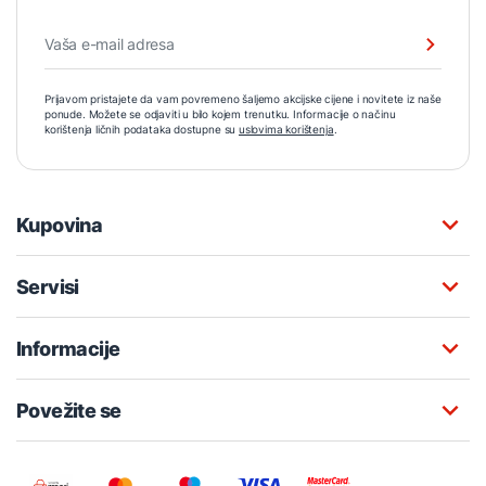
Prijavom pristajete da vam povremeno šaljemo akcijske cijene i novitete iz naše
ponude. Možete se odjaviti u bilo kojem trenutku. Informacije o načinu
korištenja ličnih podataka dostupne su
uslovima korištenja
.
Kupovina
Servisi
Informacije
Povežite se