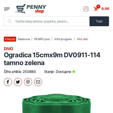
0
0,00
Traži
Naslovna
PENNY plus
Vrtni program
Vrtni alat
Nazad
DIVO
Ogradica 15cmx9m DV0911-114
tamno zelena
Šifra artikla: 250880
Stanje:
Dostupno