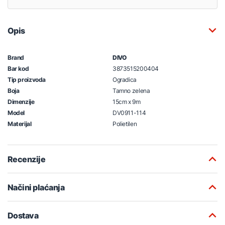
Opis
Brand
DIVO
Bar kod
3873515200404
Tip proizvoda
Ogradica
Boja
Tamno zelena
Dimenzije
15cm x 9m
Model
DV0911-114
Materijal
Polietilen
Recenzije
Načini plaćanja
Dostava