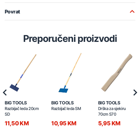
Povrat
Preporučeni proizvodi
Previous
Nex
BIG TOOLS
BIG TOOLS
BIG TOOLS
Razbijač leda 20cm
Razbijač leda SM
Drška za sjekiru
SD
70cm S70
11,50 KM
10,95 KM
5,95 KM