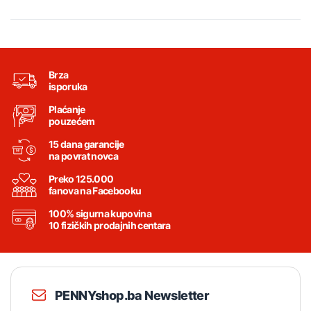
Brza
isporuka
Plaćanje
pouzećem
15 dana garancije
na povrat novca
Preko 125.000
fanova na Facebooku
100% sigurna kupovina
10 fizičkih prodajnih centara
PENNYshop.ba Newsletter