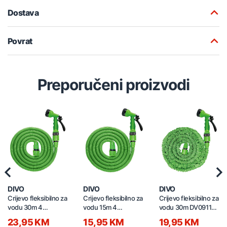
Dostava
Povrat
Preporučeni proizvodi
Previous
Nex
DIVO
DIVO
DIVO
Crijevo fleksibilno za
Crijevo fleksibilno za
Crijevo fleksibilno za
vodu 30m 4
vodu 15m 4
vodu 30m DV0911-
zvjezdice DV0911-
zvjezdice DV0911-
74
23,95 KM
15,95 KM
19,95 KM
77
75