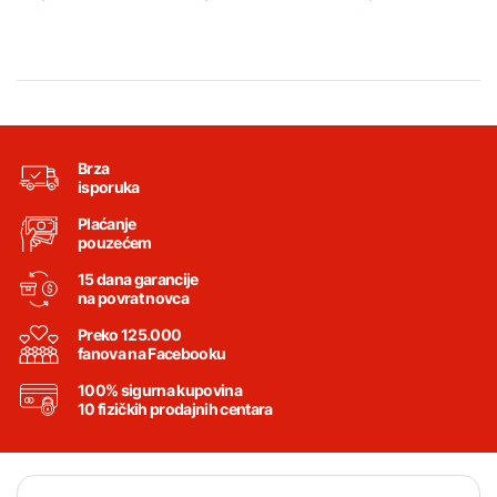
Brza
isporuka
Plaćanje
pouzećem
15 dana garancije
na povrat novca
Preko 125.000
fanova na Facebooku
100% sigurna kupovina
10 fizičkih prodajnih centara