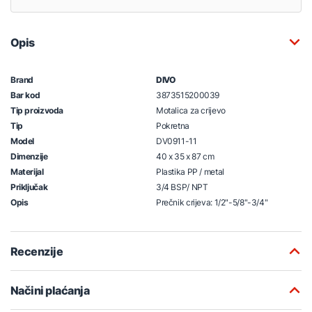
Opis
Brand
DIVO
Bar kod
3873515200039
Tip proizvoda
Motalica za crijevo
Tip
Pokretna
Model
DV0911-11
Dimenzije
40 x 35 x 87 cm
Materijal
Plastika PP / metal
Priključak
3/4 BSP/ NPT
Opis
Prečnik crijeva: 1/2"-5/8"-3/4"
Recenzije
Načini plaćanja