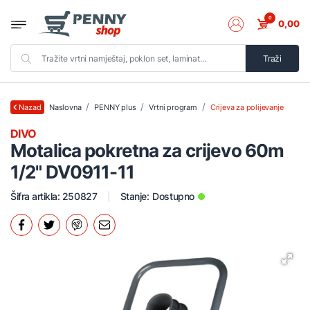
0
0,00
Traži
Naslovna
PENNY plus
Vrtni program
Crijeva za polijevanje
Nazad
DIVO
Motalica pokretna za crijevo 60m
1/2" DV0911-11
Šifra artikla: 250827
Stanje:
Dostupno