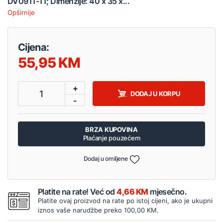
DV0911-11; Dimenzije: 40 x 35 x...
Opširnije
Cijena:
55,95
+
1
DODAJ U KORPU
-
BRZA KUPOVINA
Plaćanje pouzećem
Dodaj u omiljene
Platite na rate! Već od
4,66 KM
mjesečno.
Platite ovaj proizvod na rate po istoj cijeni, ako je ukupni
iznos vaše narudžbe preko 100,00 KM.