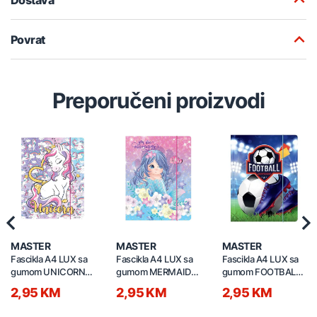
Povrat
Preporučeni proizvodi
Previous
Nex
MASTER
MASTER
MASTER
Fascikla A4 LUX sa
Fascikla A4 LUX sa
Fascikla A4 LUX sa
gumom UNICORN
gumom MERMAID
gumom FOOTBALL
600g 6116
600g 6112
600g 6109
2,95 KM
2,95 KM
2,95 KM