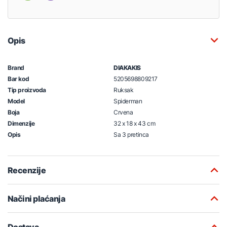
Opis
Brand
DIAKAKIS
Bar kod
5205698809217
Tip proizvoda
Ruksak
Model
Spiderman
Boja
Crvena
Dimenzije
32 x 18 x 43 cm
Opis
Sa 3 pretinca
Recenzije
Načini plaćanja
Dostava