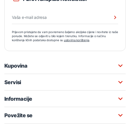
Prijavom pristajete da vam povremeno šaljemo akcijske cijene i novitete iz naše
ponude. Možete se odjaviti u bilo kojem trenutku. Informacije o načinu
korištenja ličnih podataka dostupne su
uslovima korištenja
.
Kupovina
Servisi
Informacije
Povežite se