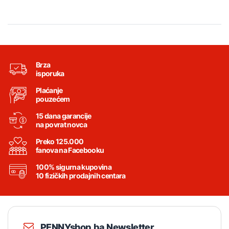
Brza
isporuka
Plaćanje
pouzećem
15 dana garancije
na povrat novca
Preko 125.000
fanova na Facebooku
100% sigurna kupovina
10 fizičkih prodajnih centara
PENNYshop.ba Newsletter