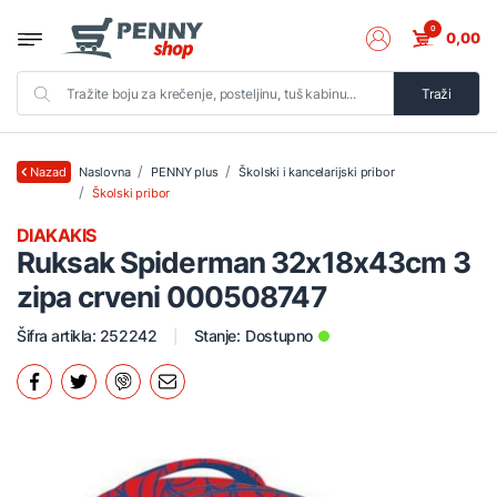
0
0,00
Traži
Naslovna
PENNY plus
Školski i kancelarijski pribor
Nazad
Školski pribor
DIAKAKIS
Ruksak Spiderman 32x18x43cm 3
zipa crveni 000508747
Šifra artikla: 252242
Stanje:
Dostupno