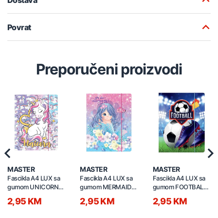
Povrat
Preporučeni proizvodi
Previous
Nex
MASTER
MASTER
MASTER
Fascikla A4 LUX sa
Fascikla A4 LUX sa
Fascikla A4 LUX sa
gumom UNICORN
gumom MERMAID
gumom FOOTBALL
600g 6116
600g 6112
600g 6109
2,95 KM
2,95 KM
2,95 KM