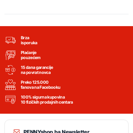
Brza
isporuka
Plaćanje
pouzećem
15 dana garancije
na povrat novca
Preko 125.000
fanova na Facebooku
100% sigurna kupovina
10 fizičkih prodajnih centara
PENNYshop.ba Newsletter