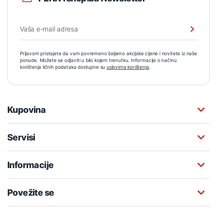
Prijavom pristajete da vam povremeno šaljemo akcijske cijene i novitete iz naše
ponude. Možete se odjaviti u bilo kojem trenutku. Informacije o načinu
korištenja ličnih podataka dostupne su
uslovima korištenja
.
Kupovina
Servisi
Informacije
Povežite se