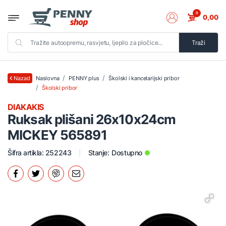
0
0,00
Traži
Naslovna
PENNY plus
Školski i kancelarijski pribor
Nazad
Školski pribor
DIAKAKIS
Ruksak plišani 26x10x24cm
MICKEY 565891
Šifra artikla: 252243
Stanje:
Dostupno