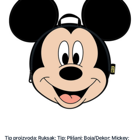
Tip proizvoda: Ruksak; Tip: Plišani; Boja/Dekor: Mickey;