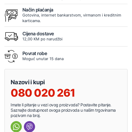
Način plaćanja
Gotovina, internet bankarstvom, virmanom i kreditnim
karticama.
Cijena dostave
12,00 KM po narudžbi
Povrat robe
Moguć unutar 15 dana
Nazovi i kupi
080 020 261
Imate li pitanje u vezi ovog proizvoda? Postavite pitanje.
Saznajte dostupnost ovoga proizvoda u našim trgovinama
pozivom na broj.