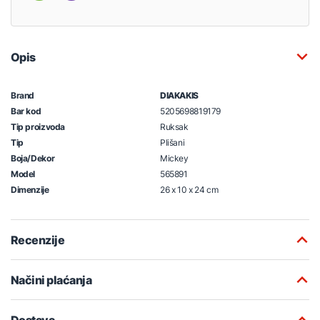
Opis
Brand
DIAKAKIS
Bar kod
5205698819179
Tip proizvoda
Ruksak
Tip
Plišani
Boja/Dekor
Mickey
Model
565891
Dimenzije
26 x 10 x 24 cm
Recenzije
Načini plaćanja
Dostava