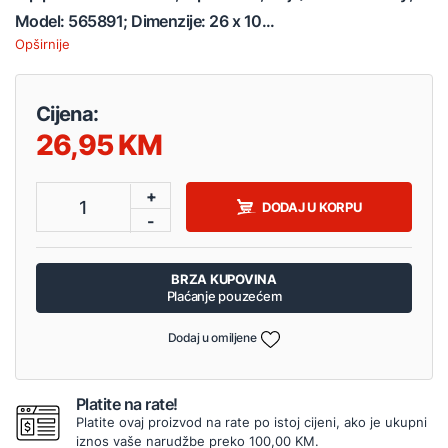
Model: 565891; Dimenzije: 26 x 10...
Opširnije
Cijena:
26,95
+
1
DODAJ U KORPU
-
BRZA KUPOVINA
Plaćanje pouzećem
Dodaj u omiljene
Platite na rate!
Platite ovaj proizvod na rate po istoj cijeni, ako je ukupni
iznos vaše narudžbe preko 100,00 KM.