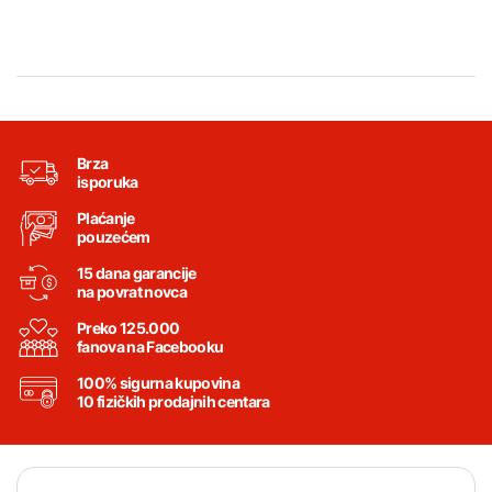
Brza
isporuka
Plaćanje
pouzećem
15 dana garancije
na povrat novca
Preko 125.000
fanova na Facebooku
100% sigurna kupovina
10 fizičkih prodajnih centara