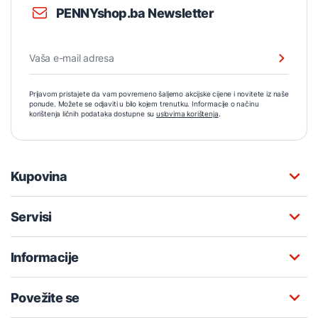
PENNYshop.ba Newsletter
Prijavom pristajete da vam povremeno šaljemo akcijske cijene i novitete iz naše
ponude. Možete se odjaviti u bilo kojem trenutku. Informacije o načinu
korištenja ličnih podataka dostupne su
uslovima korištenja
.
Kupovina
Servisi
Informacije
Povežite se