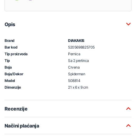
Opis
Brand
DIAKAKIS
Bar kod
5205698825705
Tip proizvoda
Pernica
Tip
Sa 2 pretinca
Boja
Crvena
Boja/Dekor
Spiderman
Model
508814
Dimenzije
21 x 6 x 9 cm
Recenzije
Načini plaćanja