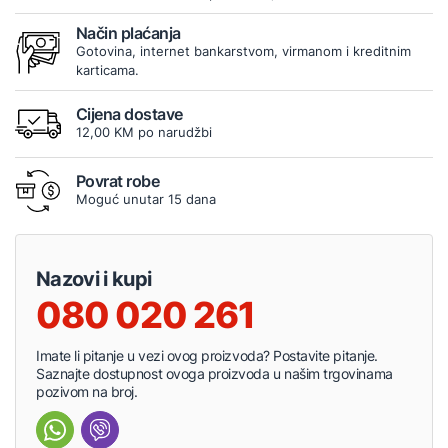
Način plaćanja
Gotovina, internet bankarstvom, virmanom i kreditnim
karticama.
Cijena dostave
12,00 KM po narudžbi
Povrat robe
Moguć unutar 15 dana
Nazovi i kupi
080 020 261
Imate li pitanje u vezi ovog proizvoda? Postavite pitanje.
Saznajte dostupnost ovoga proizvoda u našim trgovinama
pozivom na broj.