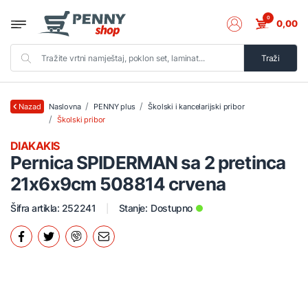
0
0,00
Traži
Naslovna
PENNY plus
Školski i kancelarijski pribor
Nazad
Školski pribor
DIAKAKIS
Pernica SPIDERMAN sa 2 pretinca
21x6x9cm 508814 crvena
Šifra artikla: 252241
Stanje:
Dostupno