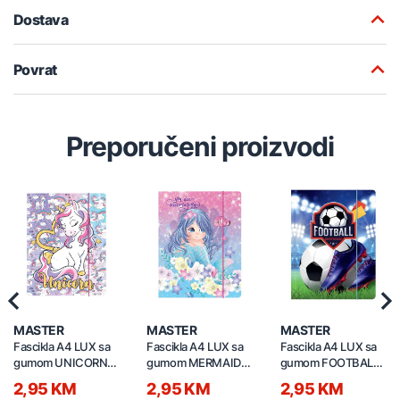
Dostava
Povrat
Preporučeni proizvodi
Previous
Nex
MASTER
MASTER
MASTER
Fascikla A4 LUX sa
Fascikla A4 LUX sa
Fascikla A4 LUX sa
gumom UNICORN
gumom MERMAID
gumom FOOTBALL
600g 6116
600g 6112
600g 6109
2,95 KM
2,95 KM
2,95 KM