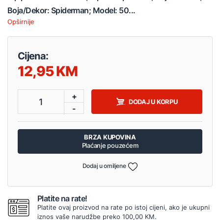
Boja/Dekor: Spiderman; Model: 50...
Opširnije
Cijena:
12,95
+
1
DODAJ U KORPU
-
BRZA KUPOVINA
Plaćanje pouzećem
Dodaj u omiljene
Platite na rate!
Platite ovaj proizvod na rate po istoj cijeni, ako je ukupni
iznos vaše narudžbe preko 100,00 KM.