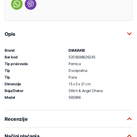
Opis
Brand
DIAKAKIS
Bar kod
5205698826245
Tip proizvoda
Pernica
Tip
Dvospratna
Tip
Puna
Dimenzije
15 x 5 x 21 cm
Boja/Dekor
Stitch & Angel Ohana
Model
565996
Recenzije
Načini plaćanja