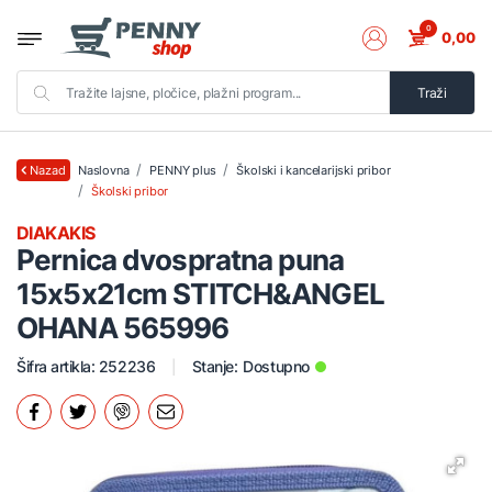
0
0,00
Traži
Naslovna
PENNY plus
Školski i kancelarijski pribor
Nazad
Školski pribor
DIAKAKIS
Pernica dvospratna puna
15x5x21cm STITCH&ANGEL
OHANA 565996
Šifra artikla: 252236
Stanje:
Dostupno