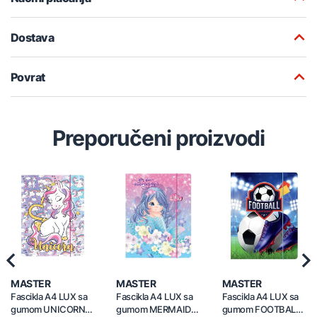
Dostava
Povrat
Preporučeni proizvodi
Previous
Nex
MASTER
MASTER
MASTER
Fascikla A4 LUX sa
Fascikla A4 LUX sa
Fascikla A4 LUX sa
gumom UNICORN
gumom MERMAID
gumom FOOTBALL