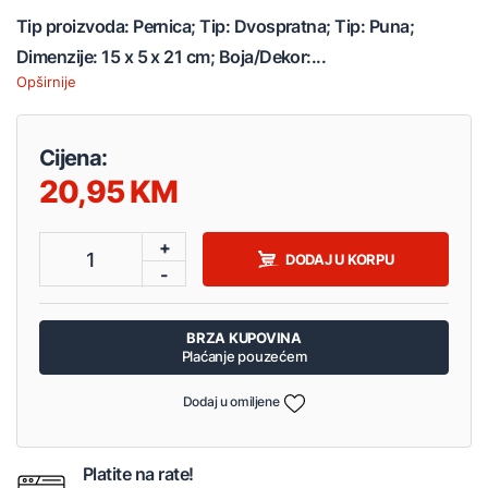
Tip proizvoda: Pernica; Tip: Dvospratna; Tip: Puna;
Dimenzije: 15 x 5 x 21 cm; Boja/Dekor:...
Opširnije
Cijena:
20,95
+
1
DODAJ U KORPU
-
BRZA KUPOVINA
Plaćanje pouzećem
Dodaj u omiljene
Platite na rate!