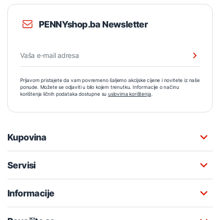
PENNYshop.ba Newsletter
Prijavom pristajete da vam povremeno šaljemo akcijske cijene i novitete iz naše
ponude. Možete se odjaviti u bilo kojem trenutku. Informacije o načinu
korištenja ličnih podataka dostupne su
uslovima korištenja
.
Kupovina
Servisi
Informacije