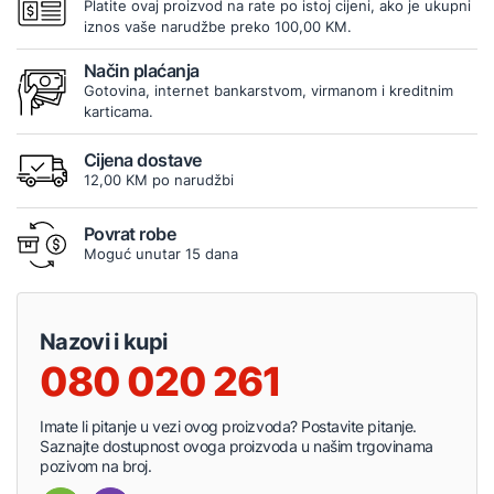
Platite ovaj proizvod na rate po istoj cijeni, ako je ukupni
iznos vaše narudžbe preko 100,00 KM.
Način plaćanja
Gotovina, internet bankarstvom, virmanom i kreditnim
karticama.
Cijena dostave
12,00 KM po narudžbi
Povrat robe
Moguć unutar 15 dana
Nazovi i kupi
080 020 261
Imate li pitanje u vezi ovog proizvoda? Postavite pitanje.
Saznajte dostupnost ovoga proizvoda u našim trgovinama
pozivom na broj.