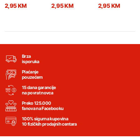
600g 6116
600g 6112
600g 6109
2,95 KM
2,95 KM
2,95 KM
Brza
isporuka
Plaćanje
pouzećem
15 dana garancije
na povrat novca
Preko 125.000
fanova na Facebooku
100% sigurna kupovina
10 fizičkih prodajnih centara