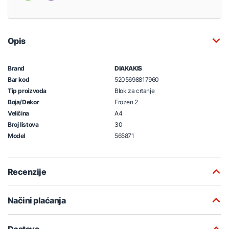
Opis
Brand
DIAKAKIS
Bar kod
5205698817960
Tip proizvoda
Blok za crtanje
Boja/Dekor
Frozen 2
Veličina
A4
Broj listova
30
Model
565871
Recenzije
Načini plaćanja
Dostava