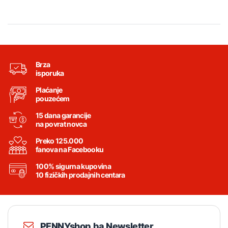
Brza
isporuka
Plaćanje
pouzećem
15 dana garancije
na povrat novca
Preko 125.000
fanova na Facebooku
100% sigurna kupovina
10 fizičkih prodajnih centara
PENNYshop.ba Newsletter