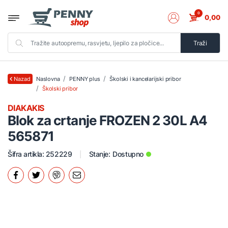
0
0,00
Traži
Naslovna
PENNY plus
Školski i kancelarijski pribor
Nazad
Školski pribor
DIAKAKIS
Blok za crtanje FROZEN 2 30L A4
565871
Šifra artikla: 252229
Stanje:
Dostupno