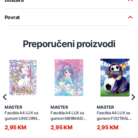
Povrat
Preporučeni proizvodi
Previous
Nex
MASTER
MASTER
MASTER
Fascikla A4 LUX sa
Fascikla A4 LUX sa
Fascikla A4 LUX sa
gumom UNICORN
gumom MERMAID
gumom FOOTBALL
600g 6116
600g 6112
600g 6109
2,95 KM
2,95 KM
2,95 KM