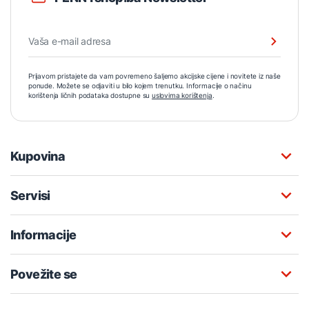
Prijavom pristajete da vam povremeno šaljemo akcijske cijene i novitete iz naše
ponude. Možete se odjaviti u bilo kojem trenutku. Informacije o načinu
korištenja ličnih podataka dostupne su
uslovima korištenja
.
Kupovina
Servisi
Informacije
Povežite se