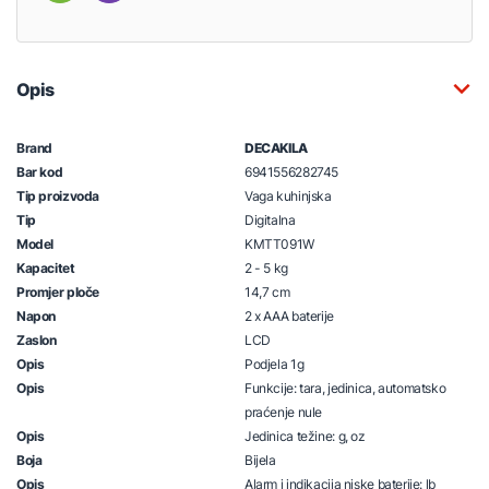
Opis
Brand
DECAKILA
Bar kod
6941556282745
Tip proizvoda
Vaga kuhinjska
Tip
Digitalna
Model
KMTT091W
Kapacitet
2 - 5 kg
Promjer ploče
14,7 cm
Napon
2 x AAA baterije
Zaslon
LCD
Opis
Podjela 1g
Opis
Funkcije: tara, jedinica, automatsko
praćenje nule
Opis
Jedinica težine: g, oz
Boja
Bijela
Opis
Alarm i indikacija niske baterije: lb