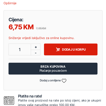
Opširnije
Cijena:
6,75
7,95
Sniženje vrijedi isključivo za online kupovinu.
+
1
DODAJ U KORPU
-
BRZA KUPOVINA
Plaćanje pouzećem
Dodaj u omiljene
Platite na rate!
Platite ovaj proizvod na rate po istoj cijeni, ako je ukupni
iznos vaše narudžbe preko 100,00 KM.