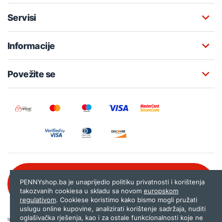
Servisi
Informacije
Povežite se
Besplatna korisnička podrška:
PENNYshop.ba je unaprijedio politiku privatnosti i korištenja
080 020 261
takozvanih cookiesa u skladu sa novom
europskom
regulativom
. Cookiese koristimo kako bismo mogli pružati
uslugu online kupovine, analizirati korištenje sadržaja, nuditi
oglašivačka rješenja, kao i za ostale funkcionalnosti koje ne
Internet trgovina PENNYshop.ba nastoji objavljivati samo provjerene i pravilne