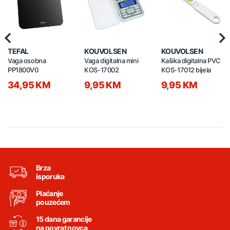
Previous
Nex
TEFAL
KOUVOLSEN
KOUVOLSEN
Vaga osobna
Vaga digitalna mini
Kašika digitalna PVC
PP1800V0
KOS-17002
KOS-17012 bijela
34,95 KM
9,95 KM
9,95 KM
Brza
isporuka
Plaćanje
pouzećem
15 dana garancije
na povrat novca