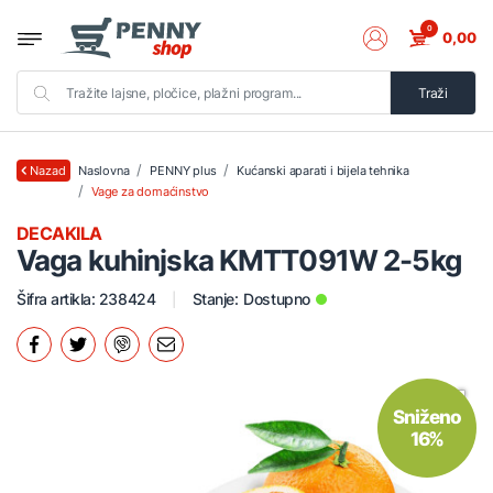
0
0,00
Traži
Naslovna
PENNY plus
Kućanski aparati i bijela tehnika
Nazad
Vage za domaćinstvo
DECAKILA
Vaga kuhinjska KMTT091W 2-5kg
Šifra artikla: 238424
Stanje:
Dostupno
Sniženo
16%