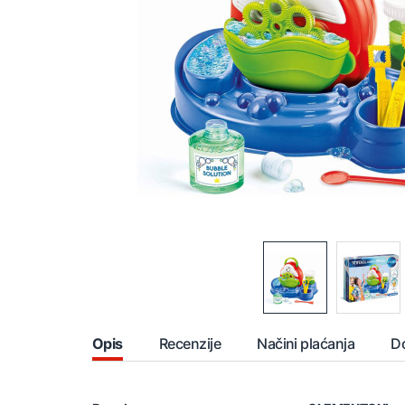
Opis
Recenzije
Načini plaćanja
D