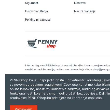
Sigurnost
Dostava
Uslovi korištenja
Načini plaćanja
Politika privatnosti
Internet trgovina PENNYshop.ba nastoji objavljivati samo provjerene i pra
neadekvatne informacije, molimo vas da nam to javite na
shop@pennyp
Copyright © 2026.
Penny plus d.o.o. Sarajevo
.
Dizajn i programiranj
PENNYshop.ba je unaprijedio politiku privatnosti i korištenja tak
sa novom
europskom regulativom
. Cookiese koristimo kako bism
online kupovine, analizirati korištenje sadržaja, nuditi oglašivačka 
funkcionalnosti koje ne bismo mogli pružati bez cookiesa. Daljnji
prodavnice PENNYshop.ba pristajete na korištenje cookiesa.
Razumijem