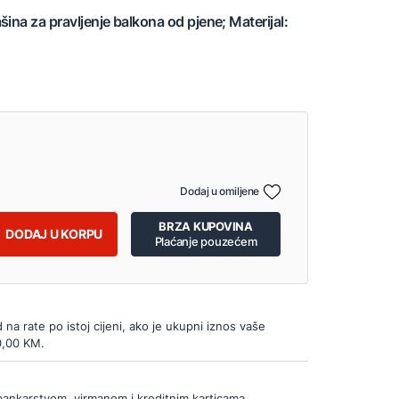
ina za pravljenje balkona od pjene; Materijal:
Dodaj u omiljene
BRZA KUPOVINA
DODAJ U KORPU
Plaćanje pouzećem
d na rate po istoj cijeni, ako je ukupni iznos vaše
0,00 KM.
bankarstvom, virmanom i kreditnim karticama.