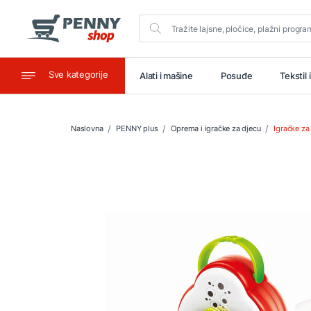
Sve kategorije
aštitu
Ugostiteljstvo
Alati i mašine
Posuđe
Tekstil 
Naslovna
PENNY plus
Oprema i igračke za djecu
Igračke za