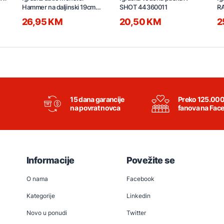
Hammer na daljinski 19cm
SHOT 44360011
RA
21790029
3
26,95 KM
20,50 KM
2
15 dana garancije
Preko 125.00
na povrat novca
fanova na Fac
Informacije
Povežite se
O nama
Facebook
Kategorije
Linkedin
Novo u ponudi
Twitter