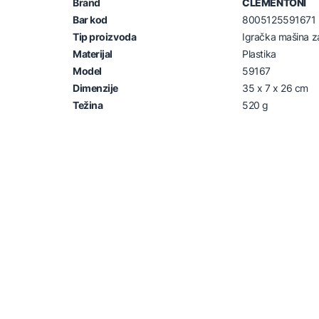
Brand
CLEMENTONI
Bar kod
8005125591671
Tip proizvoda
Igračka mašina za
Materijal
Plastika
Model
59167
Dimenzije
35 x 7 x 26 cm
Težina
520 g