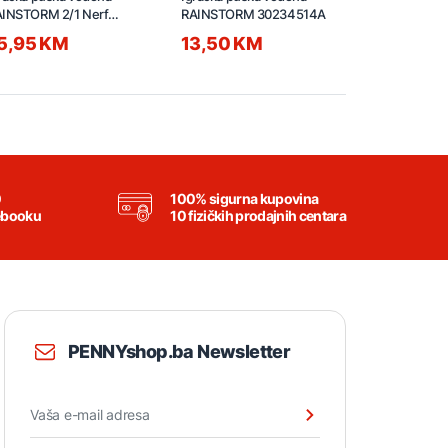
INSTORM 2/1 Nerf
RAINSTORM 30234514A
Spiderbolt 
0236062
5,95 KM
13,50 KM
31,95 K
0
100% sigurna kupovina
ebooku
10 fizičkih prodajnih centara
PENNYshop.ba Newsletter