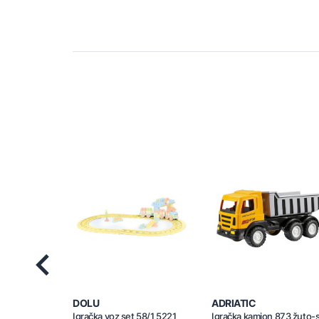
Previous
DOLU
ADRIATIC
Igračka voz set 58/1 5221
Igračka kamion 873 žuto-s