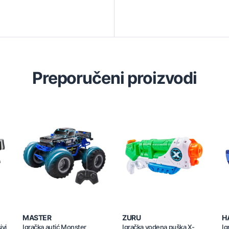
Preporučeni proizvodi
MASTER
ZURU
H
ivi
Igračka autić Monster
Igračka vodena puška X-
Ig