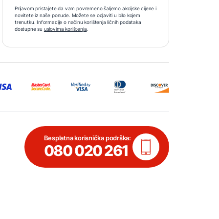
Prijavom pristajete da vam povremeno šaljemo akcijske cijene i
novitete iz naše ponude. Možete se odjaviti u bilo kojem
trenutku. Informacije o načinu korištenja ličnih podataka
dostupne su
uslovima korištenja
.
Besplatna korisnička podrška:
080 020 261