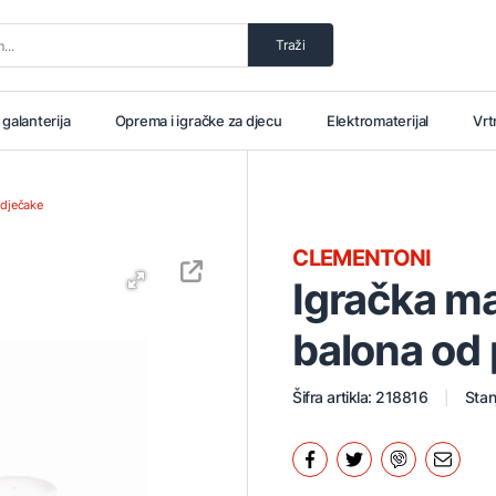
Traži
i galanterija
Oprema i igračke za djecu
Elektromaterijal
Vrt
 dječake
CLEMENTONI
Igračka ma
balona od
Šifra artikla: 218816
Stan