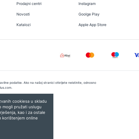
Prodajni centri
Instagram
Novosti
Goolge Play
Katalozi
Apple App Store
vilne podatke. Ako na našoj stranici otkrijete neistinite, odnosno
lus.com
.
e:
Lampa.ba
ozvanih cookiesa u skladu
o mogli pružati uslugu
rješenja, kao i za ostale
m korištenjem online