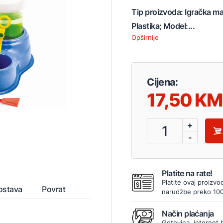
Tip proizvoda: Igračka maš
Plastika; Model:...
Opširnije
Cijena:
17,50
+
1
-
Platite na rate!
Platite ovaj proizvo
ostava
Povrat
narudžbe preko 10
Način plaćanja
Gotovina, internet 