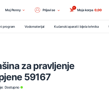
0
Moj Penny
Prijavi se
Moja korpa
0,00
ni program
Vodomaterijal
Kućanski aparati i bijela tehnika
šina za pravljenje
 pjene 59167
je:
Dostupno