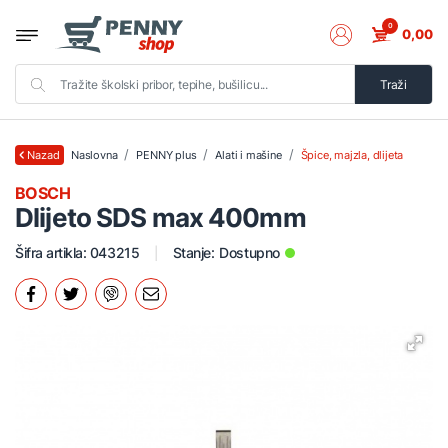
0
0,00
Traži
Naslovna
PENNY plus
Alati i mašine
Špice, majzla, dlijeta
Nazad
BOSCH
Dlijeto SDS max 400mm
Šifra artikla: 043215
Stanje:
Dostupno