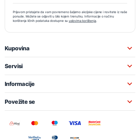
Prijavom pristajete da vam povremeno šaljemo akcijske cijene i novitete iz naše
ponude. Možete se odjaviti u bilo kojem trenutku. Informacije o načinu
korištenja ličnih podataka dostupne su
uslovima korištenja
.
Kupovina
Servisi
Informacije
Povežite se