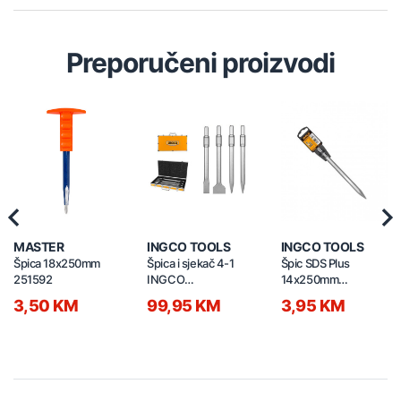
Preporučeni proizvodi
Previous
Nex
MASTER
INGCO TOOLS
INGCO TOOLS
Špica 18x250mm
Špica i sjekač 4-1
Špic SDS Plus
251592
INGCO
14x250mm
DBC0304375
DBC0112501
3,50 KM
99,95 KM
3,95 KM