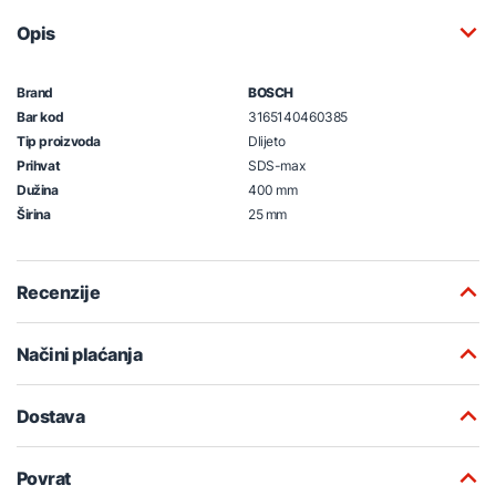
Opis
Brand
BOSCH
Bar kod
3165140460385
Tip proizvoda
Dlijeto
Prihvat
SDS-max
Dužina
400 mm
Širina
25 mm
Recenzije
Načini plaćanja
Dostava
Povrat