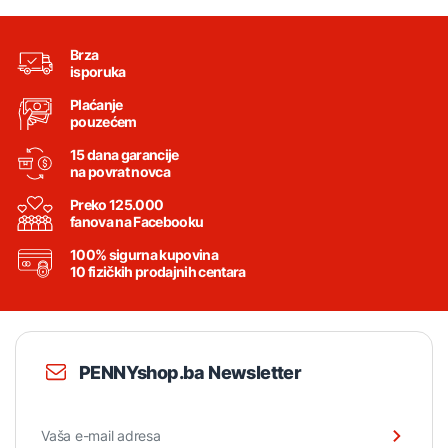
Brza
isporuka
Plaćanje
pouzećem
15 dana garancije
na povrat novca
Preko 125.000
fanova na Facebooku
100% sigurna kupovina
10 fizičkih prodajnih centara
PENNYshop.ba Newsletter