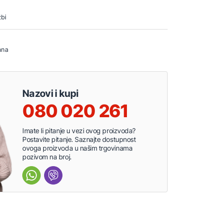
bi
ana
Nazovi i kupi
080 020 261
Imate li pitanje u vezi ovog proizvoda?
Postavite pitanje. Saznajte dostupnost
ovoga proizvoda u našim trgovinama
pozivom na broj.