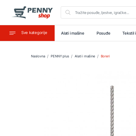
Sve kategorije
aštitu
Ugostiteljstvo
Alati i mašine
Posuđe
Tekstil 
Naslovna
PENNY plus
Alati i mašine
Boreri