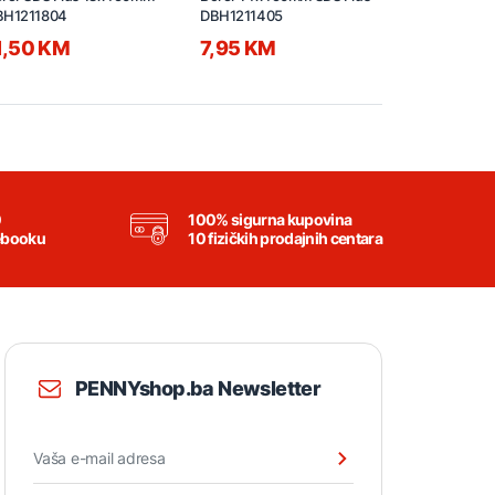
BH1211804
DBH1211405
DBH121080
1,50 KM
7,95 KM
4,50 K
0
100% sigurna kupovina
ebooku
10 fizičkih prodajnih centara
PENNYshop.ba Newsletter