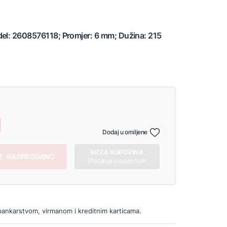
del: 2608576118; Promjer: 6 mm; Dužina: 215
Dodaj u omiljene
BRZA KUPOVINA
RASPRODANO
Plaćanje pouzećem
bankarstvom, virmanom i kreditnim karticama.