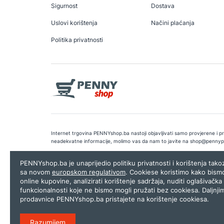
Sigurnost
Dostava
Uslovi korištenja
Načini plaćanja
Politika privatnosti
Internet trgovina PENNYshop.ba nastoji objavljivati samo provjerene i pra
neadekvatne informacije, molimo vas da nam to javite na
shop@pennyp
Copyright © 2026.
Penny plus d.o.o. Sarajevo
.
Dizajn i programiranj
PENNYshop.ba je unaprijedio politiku privatnosti i korištenja tak
sa novom
europskom regulativom
. Cookiese koristimo kako bism
online kupovine, analizirati korištenje sadržaja, nuditi oglašivačka 
funkcionalnosti koje ne bismo mogli pružati bez cookiesa. Daljnji
prodavnice PENNYshop.ba pristajete na korištenje cookiesa.
Razumijem