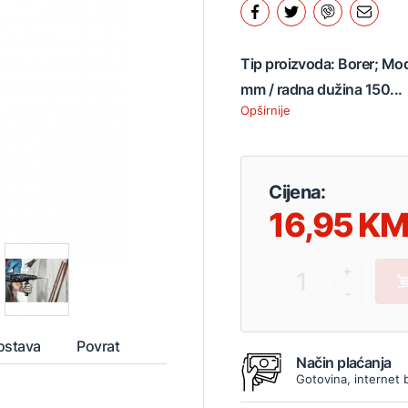
Tip proizvoda: Borer; Mo
mm / radna dužina 150...
Opširnije
Cijena:
16,95
+
1
-
ostava
Povrat
Način plaćanja
Gotovina, internet 