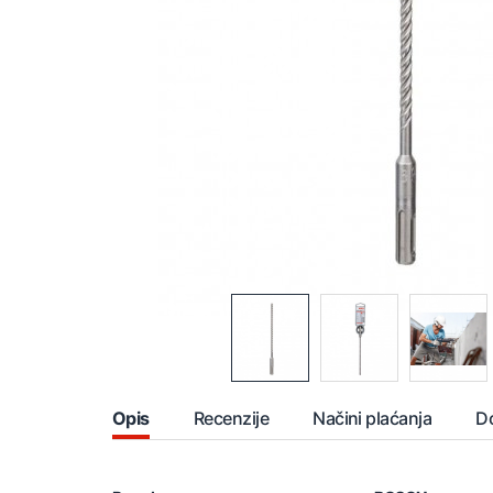
Opis
Recenzije
Načini plaćanja
D