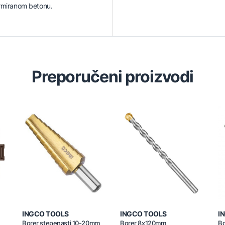
armiranom betonu.
Preporučeni proizvodi
INGCO TOOLS
INGCO TOOLS
I
Borer stepenasti 10-20mm
Borer 8x120mm
Bo