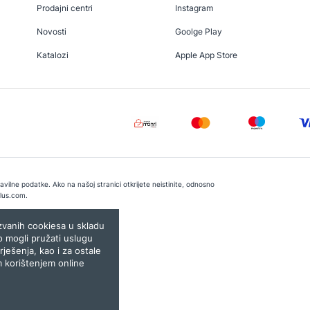
Prodajni centri
Instagram
Novosti
Goolge Play
Katalozi
Apple App Store
vilne podatke. Ako na našoj stranici otkrijete neistinite, odnosno
lus.com
.
e:
Lampa.ba
ozvanih cookiesa u skladu
o mogli pružati uslugu
rješenja, kao i za ostale
m korištenjem online