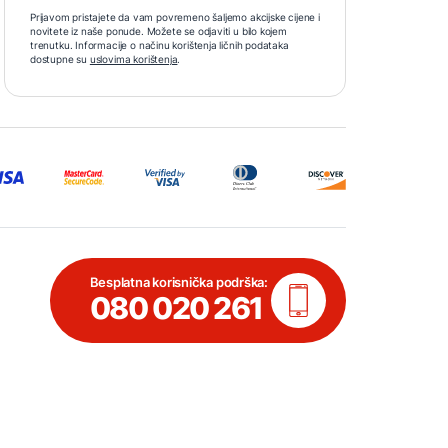
Prijavom pristajete da vam povremeno šaljemo akcijske cijene i
novitete iz naše ponude. Možete se odjaviti u bilo kojem
trenutku. Informacije o načinu korištenja ličnih podataka
dostupne su
uslovima korištenja
.
Besplatna korisnička podrška:
080 020 261