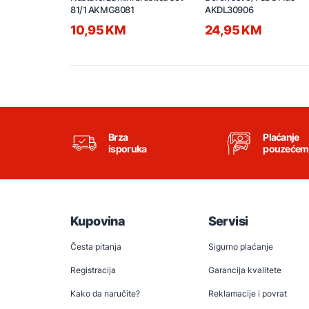
81/1 AKMG8081
AKDL30906
10,95 KM
24,95 KM
Brza
Plaćanje
isporuka
pouzećem
Kupovina
Servisi
Česta pitanja
Sigurno plaćanje
Registracija
Garancija kvalitete
Kako da naručite?
Reklamacije i povrat