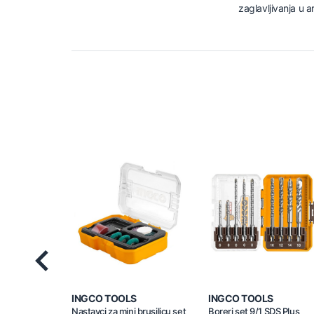
zaglavljivanja u 
Previous
INGCO TOOLS
INGCO TOOLS
Nastavci za mini brusilicu set
Boreri set 9/1 SDS Plus