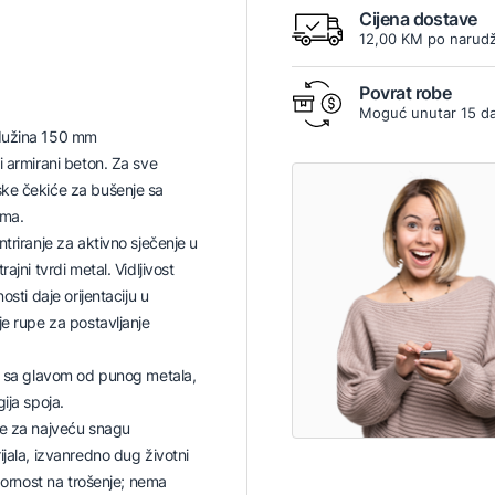
Cijena dostave
12,00 KM po narudž
Povrat robe
Moguć unutar 15 d
dužina 150 mm
i armirani beton. Za sve
ke čekiće za bušenje sa
ima.
triranje za aktivno sječenje u
ajni tvrdi metal. Vidljivost
osti daje orijentaciju u
je rupe za postavljanje
e sa glavom od punog metala,
ija spoja.
ce za najveću snagu
ijala, izvanredno dug životni
tpornost na trošenje; nema