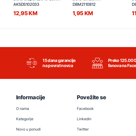
AKSDS102033
DBM2110812
D
12,95 KM
1,95 KM
1
15 dana garancije
Preko 125.00
na povrat novca
fanova na Fac
Informacije
Povežite se
O nama
Facebook
Kategorije
Linkedin
Novo u ponudi
Twitter