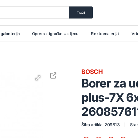
Traži
i galanterija
Oprema i igračke za djecu
Elektromaterijal
Vrt
BOSCH
Borer za u
plus-7X 
26085761
Šifra artikla: 209813
Stan