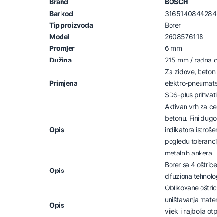
Brand
BOSCH
Bar kod
3165140844284
Tip proizvoda
Borer
Model
2608576118
Promjer
6 mm
Dužina
215 mm / radna 
Za zidove, beton 
Primjena
elektro-pneumats
SDS-plus prihvat
Aktivan vrh za cen
betonu. Fini dugotr
Opis
indikatora istrošen
pogledu toleranci
metalnih ankera.
Borer sa 4 oštric
Opis
difuziona tehnolog
Oblikovane oštri
uništavanja mater
Opis
vijek i najbolja o