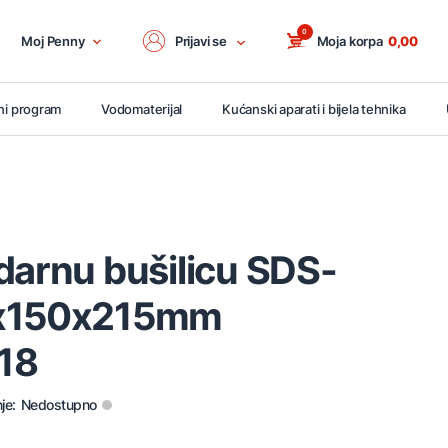
0
Moj Penny
Prijavi se
Moja korpa
0,00
ni program
Vodomaterijal
Kućanski aparati i bijela tehnika
darnu bušilicu SDS-
6x150x215mm
18
je:
Nedostupno