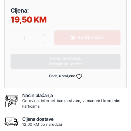
Cijena:
19,50
+
1
RASPRODANO
-
BRZA KUPOVINA
Plaćanje pouzećem
Dodaj u omiljene
Način plaćanja
Gotovina, internet bankarstvom, virmanom i kreditnim
karticama.
Cijena dostave
12,00 KM po narudžbi