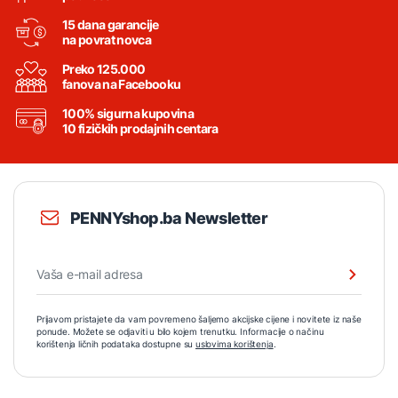
15 dana garancije
na povrat novca
Preko 125.000
fanova na Facebooku
100% sigurna kupovina
10 fizičkih prodajnih centara
PENNYshop.ba Newsletter
Prijavom pristajete da vam povremeno šaljemo akcijske cijene i novitete iz naše
ponude. Možete se odjaviti u bilo kojem trenutku. Informacije o načinu
korištenja ličnih podataka dostupne su
uslovima korištenja
.