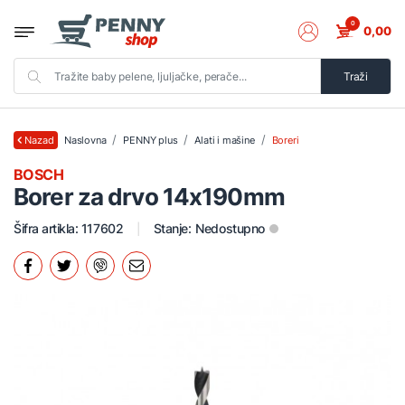
0
0,00
Traži
Naslovna
PENNY plus
Alati i mašine
Boreri
Nazad
BOSCH
Borer za drvo 14x190mm
Šifra artikla: 117602
Stanje:
Nedostupno