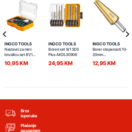
Previous
Nex
INGCO TOOLS
INGCO TOOLS
INGCO TOOLS
Nastavci za mini
Boreri set 9/1 SDS
Borer stepenasti 10-
brusilicu set 81/1
Plus AKDL30906
20mm
AKMG8081
AKSDS102033
10,95 KM
24,95 KM
12,95 KM
Brza
isporuka
Plaćanje
pouzećem