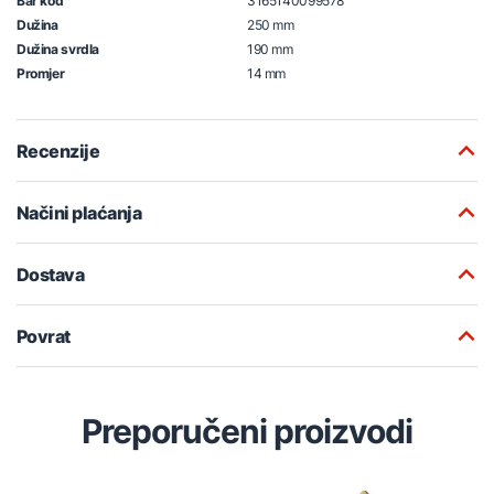
Bar kod
3165140099578
Dužina
250 mm
Dužina svrdla
190 mm
Promjer
14 mm
Recenzije
Načini plaćanja
Dostava
Povrat
Preporučeni proizvodi