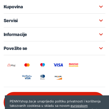
Kupovina
Servisi
Informacije
Povežite se
Besplatna korisnička podrška:
PENNYshop.ba je unaprijedio politiku privatnosti i korištenja
080 020 261
takozvanih cookiesa u skladu sa novom
europskom